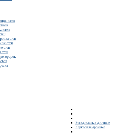
яция стен
обоев
а стен
стен
ровка стен
ние стен
е стен
 стен
регородок
 стен
резка
Бескаркасных арочные
Каркасные арочные