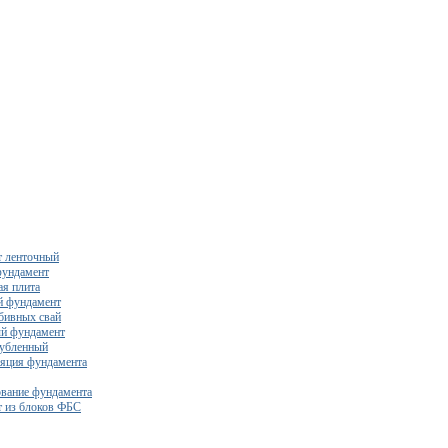
 ленточный
фундамент
я плита
й фундамент
бивных свай
й фундамент
убленный
яция фундамента
вание фундамента
 из блоков ФБС