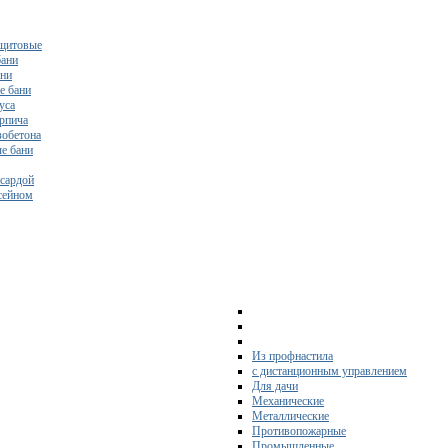
щитовые
бани
ани
е бани
уса
ирпича
зобетона
е бани
нсардой
ссейном
Из профнастила
с дистанционным управлением
Для дачи
Механические
Металлические
Противопожарные
Промышленные