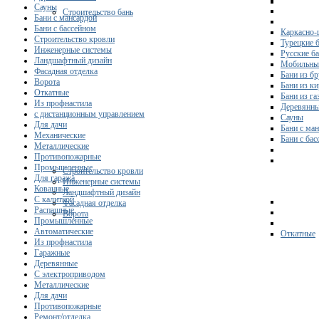
Сауны
Строительство бань
Бани с мансардой
Бани с бассейном
Каркасно-
Строительство кровли
Турецкие 
Инженерные системы
Русские б
Ландшафтный дизайн
Мобильны
Фасадная отделка
Бани из бр
Ворота
Бани из к
Откатные
Бани из га
Из профнастила
Деревянны
с дистанционным управлением
Сауны
Для дачи
Бани с ма
Механические
Бани с ба
Металлические
Противопожарные
Промышленные
Строительство кровли
Для гаража
Инженерные системы
Кованные
Ландшафтный дизайн
С калиткой
Фасадная отделка
Распашные
Ворота
Промышленные
Автоматические
Откатные
Из профнастила
Гаражные
Деревянные
С электроприводом
Металлические
Для дачи
Противопожарные
Ремонт/отделка