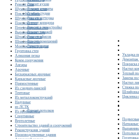
Ремонт кухни
Ремонт стен
Ремонт комнаты
Шумоизоляция стен
Ремонт студии
Поклейка обоев
Ремонт коттеджа
Штукатурка стен
Ремонт коридора
Покраска стен
Ремонт в новостройке
Перепланировка стен
Ремонт гаражей
Выравнивание стен
Ремонт офисов
Штробление стен
Ремонт помещений
Шпаклевка стен
Ремонт полов
Монтаж перегородок
Грунтовка стен
Укладка п
Алмазная резка
Демонтаж 
Комм.сооружения
Покраска 
Ангары
Настил ко
Арочные
Теплый по
Бескаркасных арочные
Замена по
Каркасные арочные
Настил ли
Прямостенные
Стяжка по
Из сэндвич-панелей
Шлифовка
Тентовые
Циклевка 
Из металлоконструкций
Надувные
из ЛСТК
Ремонт потолков
Из профнастила
Спортивные
Подвесные
Вертолетные
Натяжные 
Строительство зданий и сооружений
Выравнива
Реконструкция зданий
Потолки и
Производственные здания
Грунтовка