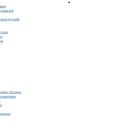
нные
ч-панелей
оконструкций
стила
ые
ые
нные теплицы
ехранилища
и
ки
нилища
бесплатный расчет сметы исходя из вашего бюджета!