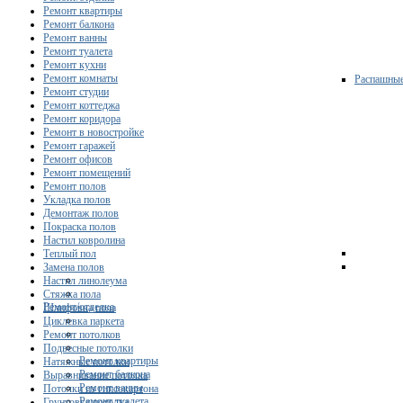
Ремонт квартиры
Ремонт балкона
Ремонт ванны
Ремонт туалета
Ремонт кухни
Ремонт комнаты
Распашны
Ремонт студии
Ремонт коттеджа
Ремонт коридора
Ремонт в новостройке
Ремонт гаражей
Ремонт офисов
Ремонт помещений
Ремонт полов
Укладка полов
Демонтаж полов
Покраска полов
Настил ковролина
Теплый пол
Замена полов
Настил линолеума
Стяжка пола
Ремонт/отделка
Шлифовка пола
Циклевка паркета
Ремонт потолков
Подвесные потолки
Ремонт квартиры
Натяжные потолки
Ремонт балкона
Выравнивание потолка
Ремонт ванны
Потолки из гипсокартона
Ремонт туалета
Грунтовка потолка