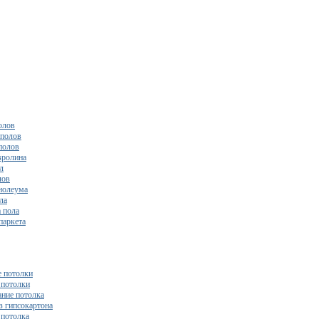
олов
полов
полов
вролина
л
лов
нолеума
ла
 пола
паркета
 потолки
потолки
ние потолка
з гипсокартона
 потолка