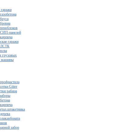
 гаражи
газобетона
 бруса
 бревна
 пеноблоков
 СИП-панелей
 кирпича
ские гаражи
з ЛСТК
полы
я грузовых
2 машины
 профнастила
сетки Gitter
етки рабица
заборы
 бетона
 кирпича
метал.штакетника
 дерева
поликарбоната
камня
варной забор