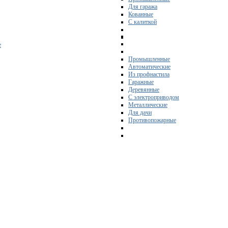
Для гаража
Кованные
С калиткой
е
Промышленные
Автоматические
Из профнастила
Гаражные
Деревянные
С электроприводом
Металлические
Для дачи
Противопожарные