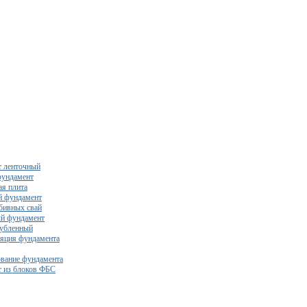
 ленточный
фундамент
я плита
й фундамент
бивных свай
й фундамент
убленный
яция фундамента
вание фундамента
 из блоков ФБС