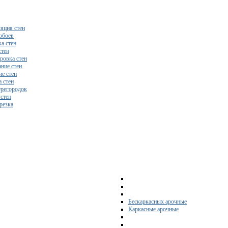
яция стен
обоев
а стен
стен
ровка стен
ние стен
е стен
 стен
регородок
 стен
резка
Бескаркасных арочные
Каркасные арочные