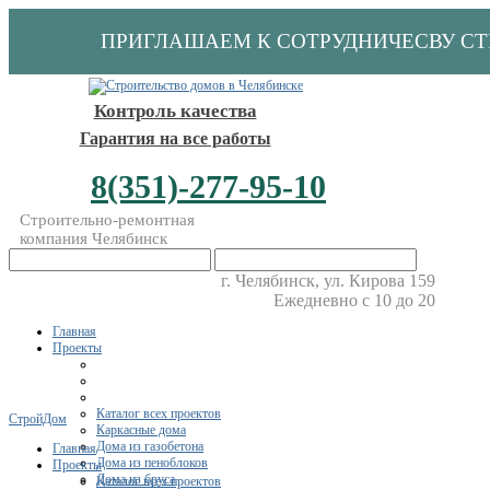
ПРИГЛАШАЕМ К СОТРУДНИЧЕСВУ С
Контроль качества
Гарантия на все работы
8(351)-277-95-10
Строительно-ремонтная
компания Челябинск
г. Челябинск, ул. Кирова 159
Ежедневно с 10 до 20
Главная
Проекты
Каталог всех проектов
СтройДом
Каркасные дома
Дома из газобетона
Главная
Дома из пеноблоков
Проекты
Дома из бруса
Каталог всех проектов