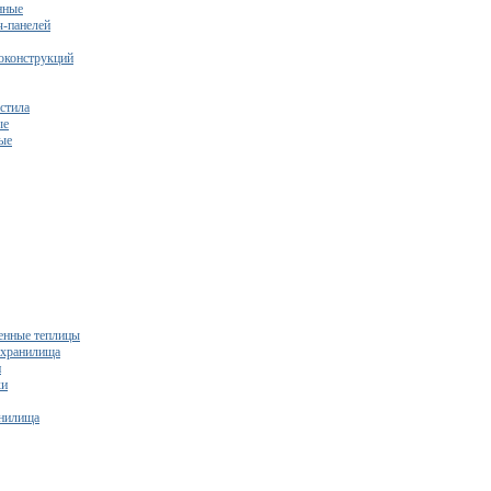
нные
ч-панелей
оконструкций
стила
ые
ые
нные теплицы
ехранилища
и
ки
нилища
бесплатный расчет сметы исходя из вашего бюджета!