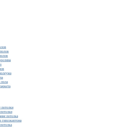
олов
полов
полов
вролина
л
лов
нолеума
ла
 пола
паркета
 потолки
потолки
ние потолка
з гипсокартона
 потолка