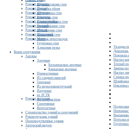
Ремонт стен
Ремонт комнаты
Шумоизоляция стен
Ремонт студии
Поклейка обоев
Ремонт коттеджа
Штукатурка стен
Ремонт коридора
Покраска стен
Ремонт в новостройке
Перепланировка стен
Ремонт гаражей
Выравнивание стен
Ремонт офисов
Штробление стен
Ремонт помещений
Шпаклевка стен
Ремонт полов
Монтаж перегородок
Грунтовка стен
Укладка п
Алмазная резка
Демонтаж 
Комм.сооружения
Покраска 
Ангары
Настил ко
Арочные
Теплый по
Бескаркасных арочные
Замена по
Каркасные арочные
Настил ли
Прямостенные
Стяжка по
Из сэндвич-панелей
Шлифовка
Тентовые
Циклевка 
Из металлоконструкций
Надувные
из ЛСТК
Ремонт потолков
Из профнастила
Спортивные
Подвесные
Вертолетные
Натяжные 
Строительство зданий и сооружений
Выравнива
Реконструкция зданий
Потолки и
Производственные здания
Грунтовка
Авторский надзор