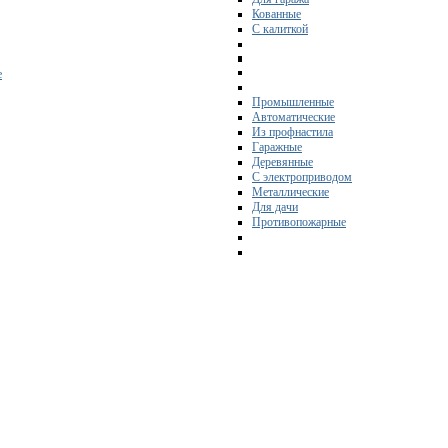
Кованные
С калиткой
е
Промышленные
Автоматические
Из профнастила
Гаражные
Деревянные
С электроприводом
Металлические
Для дачи
Противопожарные