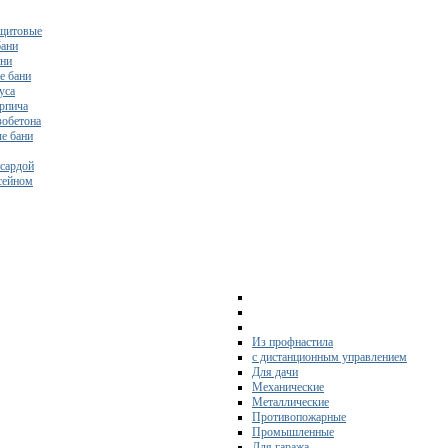
щитовые
бани
ани
е бани
уса
ирпича
зобетона
е бани
нсардой
ссейном
Из профнастила
с дистанционным управлением
Для дачи
Механические
Металлические
Противопожарные
Промышленные
Для гаража