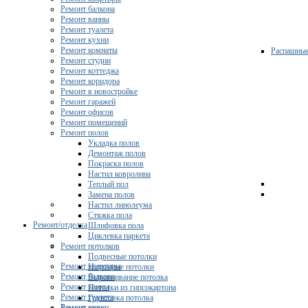
Ремонт балкона
Ремонт ванны
Ремонт туалета
Ремонт кухни
Ремонт комнаты
Распашны
Ремонт студии
Ремонт коттеджа
Ремонт коридора
Ремонт в новостройке
Ремонт гаражей
Ремонт офисов
Ремонт помещений
Ремонт полов
Укладка полов
Демонтаж полов
Покраска полов
Настил ковролина
Теплый пол
Замена полов
Настил линолеума
Стяжка пола
Ремонт/отделка
Шлифовка пола
Циклевка паркета
Ремонт потолков
Подвесные потолки
Ремонт квартиры
Натяжные потолки
Ремонт балкона
Выравнивание потолка
Ремонт ванны
Потолки из гипсокартона
Ремонт туалета
Грунтовка потолка
Ремонт кухни