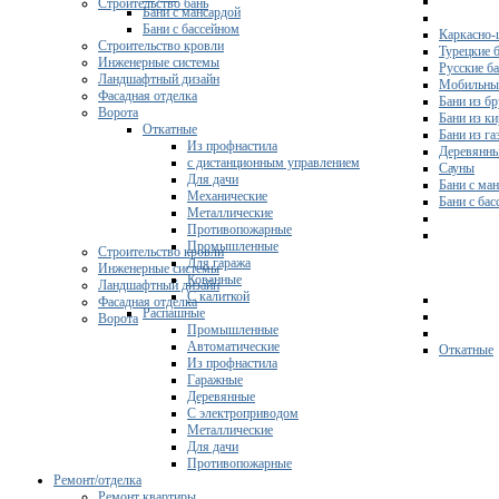
Строительство бань
Бани с мансардой
Бани с бассейном
Каркасно-
Строительство кровли
Турецкие 
Инженерные системы
Русские б
Ландшафтный дизайн
Мобильны
Фасадная отделка
Бани из бр
Ворота
Бани из к
Откатные
Бани из га
Из профнастила
Деревянны
с дистанционным управлением
Сауны
Для дачи
Бани с ма
Механические
Бани с ба
Металлические
Противопожарные
Промышленные
Строительство кровли
Для гаража
Инженерные системы
Кованные
Ландшафтный дизайн
С калиткой
Фасадная отделка
Распашные
Ворота
Промышленные
Автоматические
Откатные
Из профнастила
Гаражные
Деревянные
С электроприводом
Металлические
Для дачи
Противопожарные
Ремонт/отделка
Ремонт квартиры