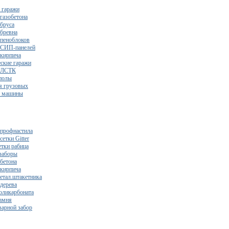
 гаражи
газобетона
 бруса
 бревна
 пеноблоков
 СИП-панелей
 кирпича
ские гаражи
з ЛСТК
полы
я грузовых
2 машины
 профнастила
сетки Gitter
етки рабица
заборы
 бетона
 кирпича
метал.штакетника
 дерева
поликарбоната
камня
варной забор