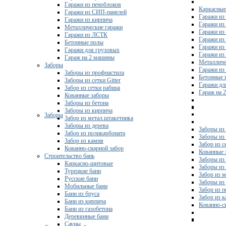
Гаражи из пеноблоков
Каркасные
Гаражи из СИП-панелей
Гаражи из 
Гаражи из кирпича
Гаражи из
Металлические гаражи
Гаражи из
Гаражи из ЛСТК
Гаражи из
Бетонные полы
Гаражи из
Гаражи для грузовых
Гаражи из
Гараж на 2 машины
Металличе
Заборы
Гаражи и
Заборы из профнастила
Бетонные 
Заборы из сетки Gitter
Гаражи дл
Забор из сетки рабица
Гараж на 
Кованные заборы
Заборы из бетона
Заборы из кирпича
Заборы
Забор из метал.штакетника
Заборы из дерева
Заборы из
Забор из поликарбоната
Заборы из 
Забор из камня
Забор из с
Кованно-сварной забор
Кованные 
Строительство бань
Заборы из
Каркасно-щитовые
Заборы из
Турецкие бани
Забор из 
Русские бани
Заборы из
Мобильные бани
Забор из 
Бани из бруса
Забор из 
Бани из кирпича
Кованно-с
Бани из газобетона
Деревянные бани
Сауны