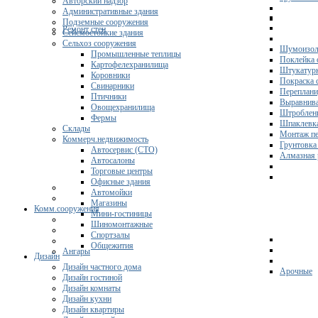
Авторский надзор
Административные здания
Подземные сооружения
Ремонт стен
Сейсмостойкие здания
Сельхоз сооружения
Шумоизол
Промышленные теплицы
Поклейка 
Картофелехранилища
Штукатурк
Коровники
Покраска 
Свинарники
Переплани
Птичники
Выравнива
Овощехранилища
Штроблени
Фермы
Шпаклевка
Склады
Монтаж пе
Коммерч.недвижимость
Грунтовка
Автосервис (СТО)
Алмазная 
Автосалоны
Торговые центры
Офисные здания
Автомойки
Магазины
Комм.сооружения
Мини-гостиницы
Шиномонтажные
Спортзалы
Общежития
Ангары
Дизайн
Дизайн частного дома
Арочные
Дизайн гостиной
Дизайн комнаты
Дизайн кухни
Дизайн квартиры