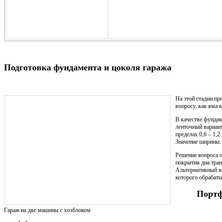
Подготовка фундамента и цоколя гаража
На этой стадии пр
вопросу, как яма в
В качестве фундам
ленточный вариан
пределах 0,6 – 1,
Значение ширины: 
Решение вопроса 
покрытия дна тран
Альтернативный в
которого обрабат
Портф
Гараж на две машины с хозблоком