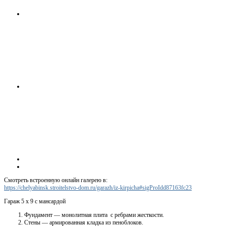
Смотреть встроенную онлайн галерею в:
https://chelyabinsk.stroitelstvo-dom.ru/garazh/iz-kirpicha#sigProIdd87163fc23
Гараж 5 х 9 с мансардой
Фундамент — монолитная плита с ребрами жесткости.
Стены — армированная кладка из пеноблоков.