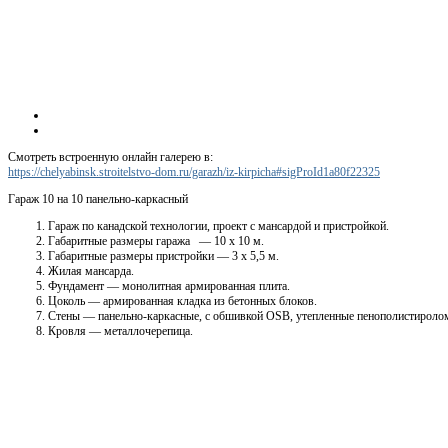
Смотреть встроенную онлайн галерею в:
https://chelyabinsk.stroitelstvo-dom.ru/garazh/iz-kirpicha#sigProId1a80f22325
Гараж 10 на 10 панельно-каркасный
Гараж по канадской технологии, проект с мансардой и пристройкой.
Габаритные размеры гаража — 10 х 10 м.
Габаритные размеры пристройки — 3 х 5,5 м.
Жилая мансарда.
Фундамент — монолитная армированная плита.
Цоколь — армированная кладка из бетонных блоков.
Стены — панельно-каркасные, с обшивкой OSB, утепленные пенополистироло
Кровля — металлочерепица.