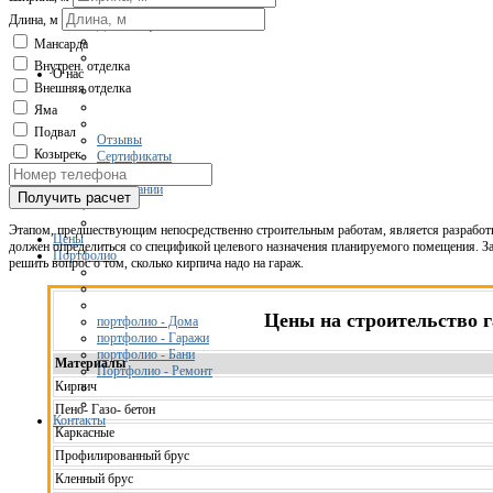
Дизайн ресторана
Длина, м
Дизайн офисов
Мансарда
Внутрен. отделка
О нас
Внешняя отделка
Яма
Подвал
Отзывы
Козырек
Сертификаты
Вакансии
О компании
Получить расчет
Этапом, предшествующим непосредственно строительным работам, является разработк
Цены
должен определиться со спецификой целевого назначения планируемого помещения. З
Портфолио
решить вопрос о том, сколько кирпича надо на гараж.
Цены на строительство 
портфолио - Дома
портфолио - Гаражи
портфолио - Бани
Материалы
Портфолио - Ремонт
Кирпич
Пено- Газо- бетон
Контакты
Каркасные
Профилированный брус
Кленный брус