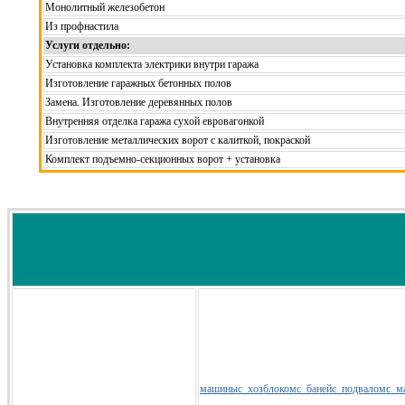
Монолитный железобетон
Из профнастила
Услуги отдельно:
Установка комплекта электрики внутри гаража
Изготовление гаражных бетонных полов
Замена. Изготовление деревянных полов
Внутренняя отделка гаража сухой евровагонкой
Изготовление металлических ворот с калиткой, покраской
Комплект подъемно-секционных ворот + установка
машины
с_хозблоком
с_баней
с_подвалом
с_м