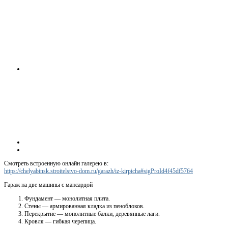
Смотреть встроенную онлайн галерею в:
https://chelyabinsk.stroitelstvo-dom.ru/garazh/iz-kirpicha#sigProId4f45df5764
Гараж на две машины с мансардой
Фундамент — монолитная плита.
Стены — армированная кладка из пеноблоков.
Перекрытие — монолитные балки, деревянные лаги.
Кровля — гибкая черепица.