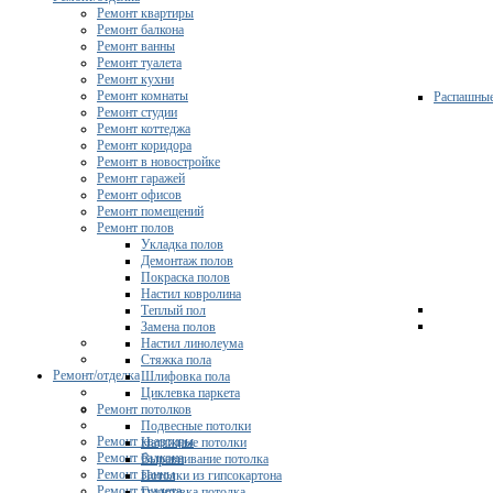
Ремонт квартиры
Ремонт балкона
Ремонт ванны
Ремонт туалета
Ремонт кухни
Ремонт комнаты
Распашны
Ремонт студии
Ремонт коттеджа
Ремонт коридора
Ремонт в новостройке
Ремонт гаражей
Ремонт офисов
Ремонт помещений
Ремонт полов
Укладка полов
Демонтаж полов
Покраска полов
Настил ковролина
Теплый пол
Замена полов
Настил линолеума
Стяжка пола
Ремонт/отделка
Шлифовка пола
Циклевка паркета
Ремонт потолков
Подвесные потолки
Ремонт квартиры
Натяжные потолки
Ремонт балкона
Выравнивание потолка
Ремонт ванны
Потолки из гипсокартона
Ремонт туалета
Грунтовка потолка