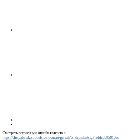
Смотреть встроенную онлайн галерею в:
https://chelyabinsk.stroitelstvo-dom.ru/garazh/iz-kirpicha#sigProIdc6b95016ac