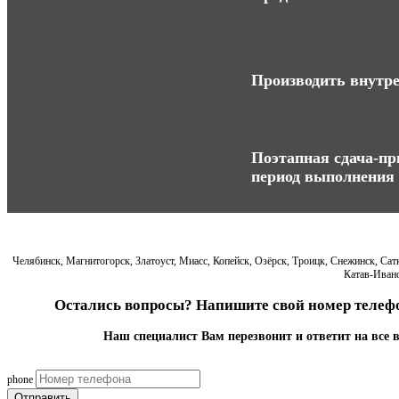
Производить внутре
Поэтапная сдача-при
период выполнения 
Челябинск, Магнитогорск, Златоуст, Миасс, Копейск, Озёрск, Троицк, Снежинск, Са
Катав-Ивано
Остались вопросы? Напишите свой номер телефо
Наш специалист Вам перезвонит и ответит на все 
phone
Отправить