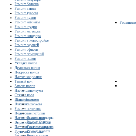
Ремонт балкона
Ремонт ванны
Ремонт туалета
Ремонт кухни
Ремонт комнаты
Распашны
Ремонт студии
Ремонт коттеджа
Ремонт коридора
Ремонт в новостройке
Ремонт гаражей
Ремонт офисов
Ремонт помещений
Ремонт полов
Укладка полов
Демонтаж полов
Покраска полов
Настил ковролина
Теплый пол
Замена полов
Настил линолеума
Стяжка пола
Ремонт/отделка
Шлифовка пола
Циклевка паркета
Ремонт потолков
Подвесные потолки
Ремонт квартиры
Натяжные потолки
Ремонт балкона
Выравнивание потолка
Ремонт ванны
Потолки из гипсокартона
Ремонт туалета
Грунтовка потолка
Ремонт кухни