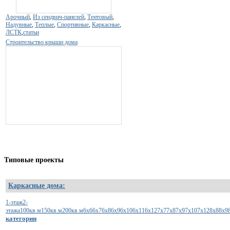
Арочный
,
Из сендвич-панелей
,
Тентовый
,
Надувные
,
Теплые
,
Спортивные
,
Каркасные
,
ЛСТК
,
статьи
Строительство крыши дома
Типовые
проекты
Каркасные дома:
1-этаж
2-
этажа
100кв.м
150кв.м
200кв.м
6х6
6х7
6х8
6х9
6х10
6х11
6х12
7х7
7х8
7х9
7х10
7х12
8х8
8х9
категории