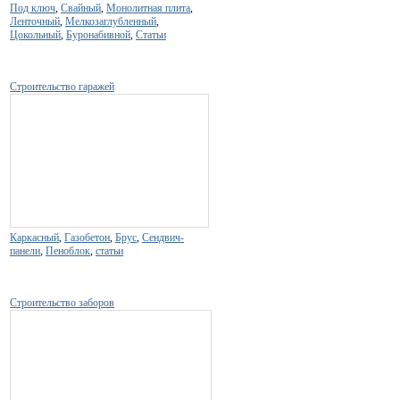
Под ключ
,
Свайный
,
Монолитная плита
,
Ленточный
,
Мелкозаглубленный
,
Цокольный
,
Буронабивной
,
Статьи
Строительство гаражей
Каркасный
,
Газобетон
,
Брус
,
Сендвич-
панели
,
Пеноблок
,
статьи
Строительство заборов