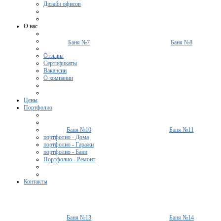
Дизайн офисов
О нас
Баня №7
Баня №8
Отзывы
Сертификаты
Вакансии
О компании
Цены
Портфолио
Баня №10
Баня №11
портфолио - Дома
портфолио - Гаражи
портфолио - Бани
Портфолио - Ремонт
Контакты
Баня №13
Баня №14