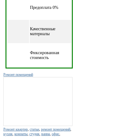
Предоплата 0%
Качественные
материалы
Фиксированная
стоимость
Ремонт помещений
Ремонт квартир
,
статьи
,
ремонт помещений
,
кухня
,
комнаты
,
студия
,
ванна
,
офис
,