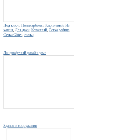
Под ключ
,
Поликарбонат
,
Кирпичный
,
Из
камня
,
Для дачи
,
Кованный
,
Сетка рабица
,
Сетка Gitter
,
статьи
Ландшафтный дизайн дома
Здания и сооружения