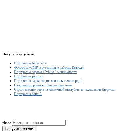
Популярные услуги
Портфолио Баня №12
Фотоотчет СМР и отделочные работы. Коттедж
Портфолио гаража 12x8 на 3 машиноместа
Портфолио-ремонт
Портфолио гараж на две машины с мансардой
Отделочные работы в загородном доме
Строительство дома из несъемной опалубки по технологии Дюрисол
Портфолио баня-2
Рассчитаем смету исходя из вашего б
(подберем оптимальные м
phone
Получить расчет