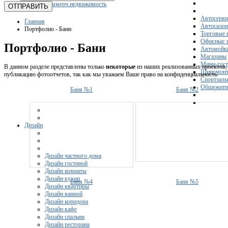
Коммерч.недвижимость
ОТПРАВИТЬ
Автосерви
Главная
Автосало
Портфолио - Бани
Торговые 
Офисные з
Портфолио - Бани
Автомойк
Магазины
Мини-гос
В данном разделе представлены только
некоторые
из наших реализованных проектов, 
Шиномонт
публикацию фотоотчетов, так как мы уважаем Ваше право на конфиденциальность.
Спортзал
Общежити
Баня №1
Баня №2
Дизайн
Дизайн частного дома
Дизайн гостиной
Дизайн комнаты
Дизайн кухни
Баня №4
Баня №5
Дизайн квартиры
Дизайн ванной
Дизайн коридора
Дизайн кафе
Дизайн спальни
Дизайн ресторана