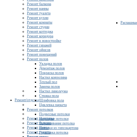
Ремонт балкона
Ремонт ванны
Ремонт туалета
Ремонт кухни
Ремонт комнаты
Распашны
Ремонт студии
Ремонт коттеджа
Ремонт коридора
Ремонт в новостройке
Ремонт гаражей
Ремонт офисов
Ремонт помещений
Ремонт полов
Укладка полов
Демонтаж полов
Покраска полов
Настил ковролина
Теплый пол
Замена полов
Настил линолеума
Стяжка пола
Ремонт/отделка
Шлифовка пола
Циклевка паркета
Ремонт потолков
Подвесные потолки
Ремонт квартиры
Натяжные потолки
Ремонт балкона
Выравнивание потолка
Ремонт ванны
Потолки из гипсокартона
Ремонт туалета
Грунтовка потолка
Ремонт кухни