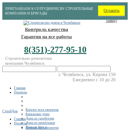
ПРИГЛАШАЕМ К СОТРУДНИЧЕСВУ СТРОИТЕЛЬНЫЕ
Оставить
КОМПАНИИ И БРИГАДЫ
заявку
Контроль качества
Гарантия на все работы
8(351)-277-95-10
Строительно-ремонтная
компания Челябинск
г. Челябинск, ул. Кирова 159
Ежедневно с 10 до 20
Главная
Проекты
Каталог всех проектов
СтройДом
Каркасные дома
Дома из газобетона
Главная
Дома из пеноблоков
Проекты
Дома из бруса
Каталог всех проектов