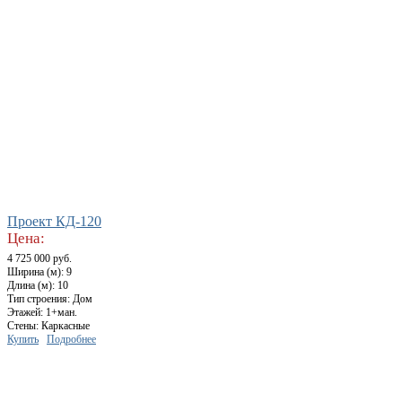
Проект КД-120
Цена:
4 725 000 руб.
Ширина (м): 9
Длина (м): 10
Тип строения: Дом
Этажей: 1+ман.
Стены: Каркасные
Купить
Подробнее