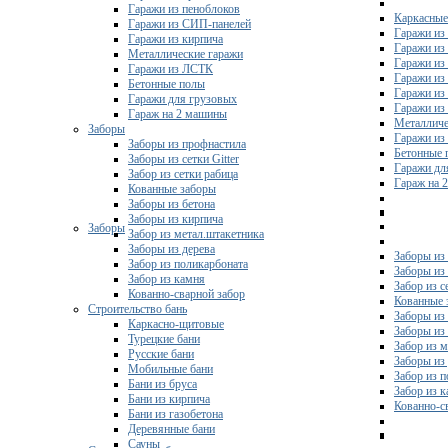
Гаражи из пеноблоков
Каркасные
Гаражи из СИП-панелей
Гаражи из 
Гаражи из кирпича
Гаражи из
Металлические гаражи
Гаражи из
Гаражи из ЛСТК
Гаражи из
Бетонные полы
Гаражи из
Гаражи для грузовых
Гаражи из
Гараж на 2 машины
Металличе
Заборы
Гаражи и
Заборы из профнастила
Бетонные 
Заборы из сетки Gitter
Гаражи дл
Забор из сетки рабица
Гараж на 
Кованные заборы
Заборы из бетона
Заборы из кирпича
Заборы
Забор из метал.штакетника
Заборы из дерева
Заборы из
Забор из поликарбоната
Заборы из 
Забор из камня
Забор из с
Кованно-сварной забор
Кованные 
Строительство бань
Заборы из
Каркасно-щитовые
Заборы из
Турецкие бани
Забор из 
Русские бани
Заборы из
Мобильные бани
Забор из 
Бани из бруса
Забор из 
Бани из кирпича
Кованно-с
Бани из газобетона
Деревянные бани
Сауны