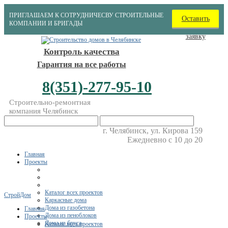
ПРИГЛАШАЕМ К СОТРУДНИЧЕСВУ СТРОИТЕЛЬНЫЕ
Оставить
КОМПАНИИ И БРИГАДЫ
заявку
Контроль качества
Гарантия на все работы
8(351)-277-95-10
Строительно-ремонтная
компания Челябинск
г. Челябинск, ул. Кирова 159
Ежедневно с 10 до 20
Главная
Проекты
Каталог всех проектов
СтройДом
Каркасные дома
Дома из газобетона
Главная
Дома из пеноблоков
Проекты
Дома из бруса
Каталог всех проектов