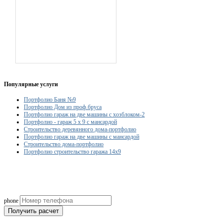
Популярные услуги
Портфолио Баня №9
Портфолио Дом из проф.бруса
Портфолио гараж на две машины с хозблоком-2
Портфолио - гараж 5 х 9 с мансардой
Строительство деревянного дома-портфолио
Портфолио гараж на две машины с мансардой
Строительство дома-портфолио
Портфолио строительство гаража 14x9
Рассчитаем смету исходя из вашего б
(подберем оптимальные м
phone
Получить расчет