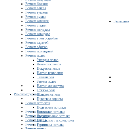
Ремонт балкона
Ремонт ванны
Ремонт туалета
Ремонт кухни
Ремонт комнаты
Распашны
Ремонт студии
Ремонт коттеджа
Ремонт коридора
Ремонт в новостройке
Ремонт гаражей
Ремонт офисов
Ремонт помещений
Ремонт полов
Укладка полов
Демонтаж полов
Покраска полов
Настил ковролина
Теплый пол
Замена полов
Настил линолеума
Стяжка пола
Ремонт/отделка
Шлифовка пола
Циклевка паркета
Ремонт потолков
Подвесные потолки
Ремонт квартиры
Натяжные потолки
Ремонт балкона
Выравнивание потолка
Ремонт ванны
Потолки из гипсокартона
Ремонт туалета
Грунтовка потолка
Ремонт кухни