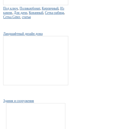
Под ключ
,
Поликарбонат
,
Кирпичный
,
Из
камня
,
Для дачи
,
Кованный
,
Сетка рабица
,
Сетка Gitter
,
статьи
Ландшафтный дизайн дома
Здания и сооружения