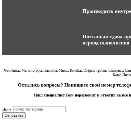
Производить внутре
Поэтапная сдача-при
период выполнения 
Челябинск, Магнитогорск, Златоуст, Миасс, Копейск, Озёрск, Троицк, Снежинск, Са
Катав-Ивано
Остались вопросы? Напишите свой номер телефо
Наш специалист Вам перезвонит и ответит на все 
phone
Отправить