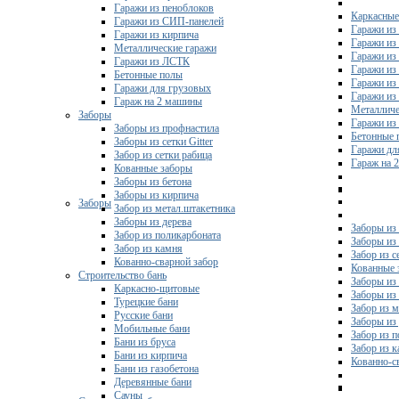
Гаражи из пеноблоков
Каркасные
Гаражи из СИП-панелей
Гаражи из 
Гаражи из кирпича
Гаражи из
Металлические гаражи
Гаражи из
Гаражи из ЛСТК
Гаражи из
Бетонные полы
Гаражи из
Гаражи для грузовых
Гаражи из
Гараж на 2 машины
Металличе
Заборы
Гаражи и
Заборы из профнастила
Бетонные 
Заборы из сетки Gitter
Гаражи дл
Забор из сетки рабица
Гараж на 
Кованные заборы
Заборы из бетона
Заборы из кирпича
Заборы
Забор из метал.штакетника
Заборы из дерева
Заборы из
Забор из поликарбоната
Заборы из 
Забор из камня
Забор из с
Кованно-сварной забор
Кованные 
Строительство бань
Заборы из
Каркасно-щитовые
Заборы из
Турецкие бани
Забор из 
Русские бани
Заборы из
Мобильные бани
Забор из 
Бани из бруса
Забор из 
Бани из кирпича
Кованно-с
Бани из газобетона
Деревянные бани
Сауны