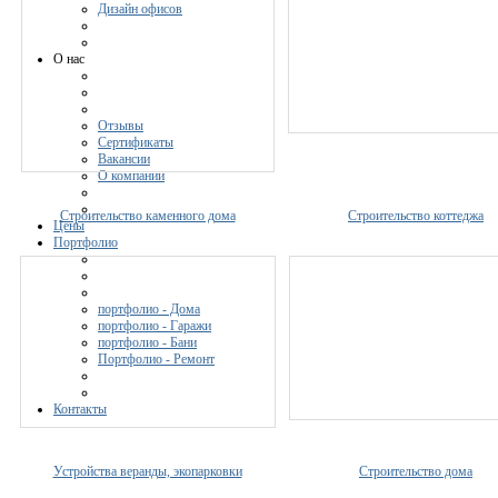
Дизайн офисов
О нас
Отзывы
Сертификаты
Вакансии
О компании
Строительство каменного дома
Строительство коттеджа
Цены
Портфолио
портфолио - Дома
портфолио - Гаражи
портфолио - Бани
Портфолио - Ремонт
Контакты
Устройства веранды, экопарковки
Строительство дома