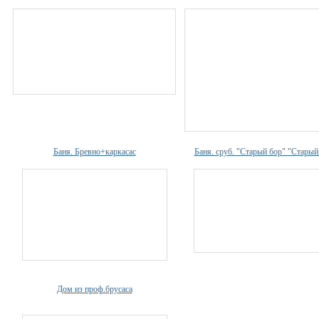
Баня. Бревно+каркасас
Баня. сруб. "Старый бор" "Стары
Дом из проф.брусаса