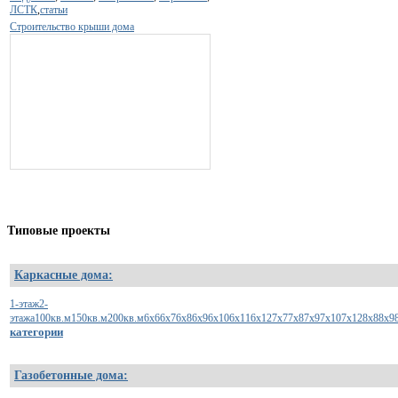
ЛСТК
,
статьи
Строительство крыши дома
Типовые
проекты
Каркасные дома:
1-этаж
2-
этажа
100кв.м
150кв.м
200кв.м
6х6
6х7
6х8
6х9
6х10
6х11
6х12
7х7
7х8
7х9
7х10
7х12
8х8
8х9
категории
Газобетонные дома: