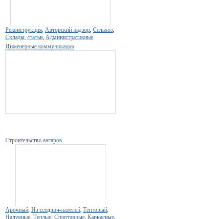
Реконструкция
,
Авторский надзор
,
Сельхоз
,
Склады
,
статьи
,
Административные
Инженерные коммуникации
Строительство ангаров
Арочный
,
Из сендвич-панелей
,
Тентовый
,
Надувные
,
Теплые
,
Спортивные
,
Каркасные
,