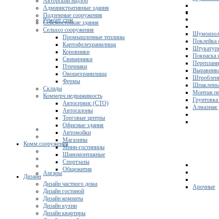
Авторский надзор
Административные здания
Подземные сооружения
Ремонт стен
Сейсмостойкие здания
Сельхоз сооружения
Шумоизол
Промышленные теплицы
Поклейка 
Картофелехранилища
Штукатурк
Коровники
Покраска 
Свинарники
Переплани
Птичники
Выравнива
Овощехранилища
Штроблени
Фермы
Шпаклевка
Склады
Монтаж пе
Коммерч.недвижимость
Грунтовка
Автосервис (СТО)
Алмазная 
Автосалоны
Торговые центры
Офисные здания
Автомойки
Магазины
Комм.сооружения
Мини-гостиницы
Шиномонтажные
Спортзалы
Общежития
Ангары
Дизайн
Дизайн частного дома
Арочные
Дизайн гостиной
Дизайн комнаты
Дизайн кухни
Дизайн квартиры