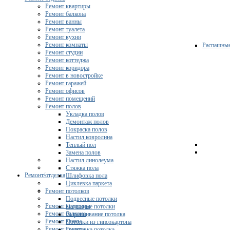
Ремонт квартиры
Ремонт балкона
Ремонт ванны
Ремонт туалета
Ремонт кухни
Ремонт комнаты
Распашны
Ремонт студии
Ремонт коттеджа
Ремонт коридора
Ремонт в новостройке
Ремонт гаражей
Ремонт офисов
Ремонт помещений
Ремонт полов
Укладка полов
Демонтаж полов
Покраска полов
Настил ковролина
Теплый пол
Замена полов
Настил линолеума
Стяжка пола
Ремонт/отделка
Шлифовка пола
Циклевка паркета
Ремонт потолков
Подвесные потолки
Ремонт квартиры
Натяжные потолки
Ремонт балкона
Выравнивание потолка
Ремонт ванны
Потолки из гипсокартона
Ремонт туалета
Грунтовка потолка