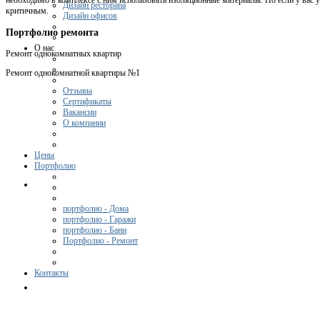
необходимо в комплексе с ним использовать изоляционные материалы. Но если у вас уж
Дизайн ресторана
критичным.
Дизайн офисов
Портфолио ремонта
О нас
Ремонт однокомнатных квартир
Ремонт однокомнатной квартиры №1
Отзывы
Сертификаты
Вакансии
О компании
Цены
Портфолио
портфолио - Дома
портфолио - Гаражи
портфолио - Бани
Портфолио - Ремонт
Контакты