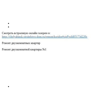
Смотреть встроенную онлайн галерею в:
https://chelyabinsk.stroitelstvo-dom.ru/remont/koridor#sigProId05173d220c
Ремонт двухкомнатных квартир
Ремонт двухкомнатной квартиры №1