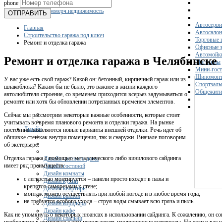
phone
Склады
Коммерч.недвижимость
ОТПРАВИТЬ
Автосерви
Главная
Автосало
Строительство гаража под ключ
Торговые 
Ремонт и отделка гаража
Офисные з
Автомойк
Ремонт и отделка гаража в Челябинске
Магазины
Мини-гос
Шиномонт
У вас уже есть свой гараж? Какой он: бетонный, кирпичный гараж или из
Спортзал
шлакоблока? Каким бы не было, это важное в жизни каждого
Общежити
автолюбителя строение, со временем приходится всерьез задумываться о
ремонте или хотя бы обновлении потрепанных временем элементов.
Сейчас мы рассмотрим некоторые важные особенности, которые стоит
учитывать во время планового ремонта и отделки гаража. На рынке
Дизайн
постоянно появляются новые варианты внешней отделки. Речь идет об
обшивке стен как внутри помещения, так и снаружи. Вначале поговорим
об экстерьере.
Отделка гаража с помощью металлического либо винилового сайдинга
Дизайн частного дома
имеет ряд преимуществ:
Дизайн гостиной
Дизайн комнаты
с легкостью монтируется – панели просто входят в пазы и
Дизайн кухни
крепятся саморезами к стене;
Дизайн квартиры
монтаж можно осуществлять при любой погоде и в любое время года;
Дизайн ванной
не требуется особого ухода – струя воды смывает всю грязь и пыль.
Дизайн коридора
Дизайн кафе
Как не упомянуть о некоторых нюансах в использовании сайдинга. К сожалению, он с
Дизайн спальни