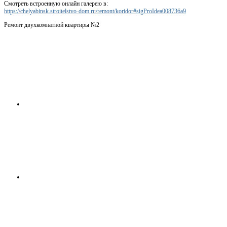
Смотреть встроенную онлайн галерею в:
https://chelyabinsk.stroitelstvo-dom.ru/remont/koridor#sigProIdea008736a9
Ремонт двухкомнатной квартиры №2