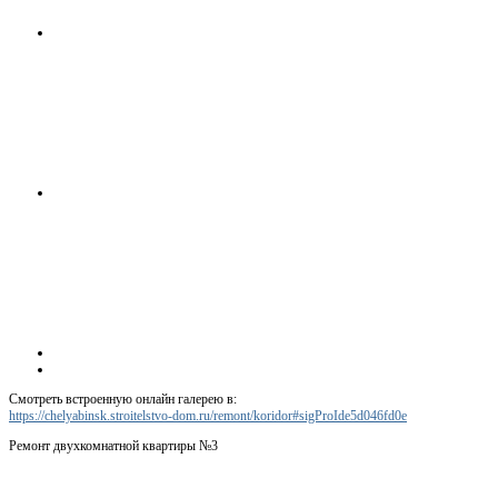
Смотреть встроенную онлайн галерею в:
https://chelyabinsk.stroitelstvo-dom.ru/remont/koridor#sigProIde5d046fd0e
Ремонт двухкомнатной квартиры №3