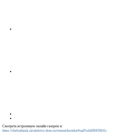
Смотреть встроенную онлайн галерею в:
https://chelyabinsk.stroitelstvo-dom.ru/remont/koridor#sigProIdff8459f41c