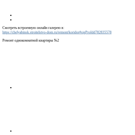
Смотреть встроенную онлайн галерею в:
https://chelyabinsk.stroitelstvo-dom.ru/remont/koridor#sigProIdd782835578
Ремонт однокомнатной квартиры №2