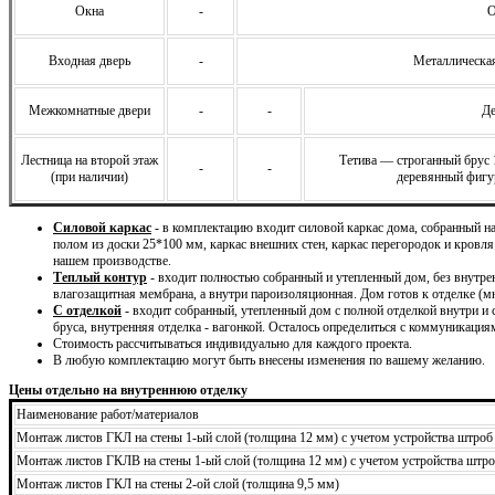
Окна
-
О
Входная дверь
-
Металлическая
Межкомнатные двери
-
-
Де
Лестница на второй этаж
Тетива — строганный брус
-
-
(при наличии)
деревянный фигу
Силовой каркас
- в комплектацию входит силовой каркас дома, собранный 
полом из доски 25*100 мм, каркас внешних стен, каркас перегородок и кровля
нашем производстве.
Теплый контур
- входит полностью собранный и утепленный дом, без внутре
влагозащитная мембрана, а внутри пароизоляционная. Дом готов к отделке (м
С отделкой
- входит собранный, утепленный дом с полной отделкой внутри и
бруса, внутренняя отделка - вагонкой. Осталось определиться с коммуникация
Стоимость рассчитываться индивидуально для каждого проекта.
В любую комплектацию могут быть внесены изменения по вашему желанию.
Цены отдельно на внутреннюю отделку
Наименование работ/материалов
Монтаж листов ГКЛ на стены 1-ый слой (толщина 12 мм) с учетом устройства штроб
Монтаж листов ГКЛВ на стены 1-ый слой (толщина 12 мм) с учетом устройства штро
Монтаж листов ГКЛ на стены 2-ой слой (толщина 9,5 мм)