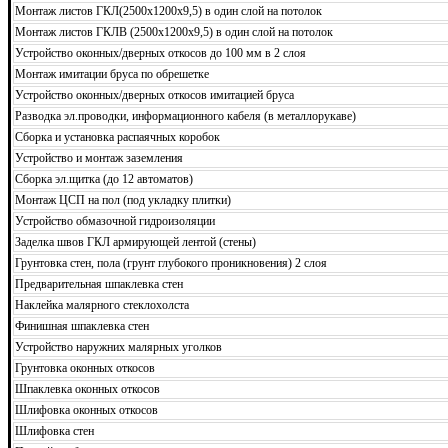
Монтаж листов ГКЛ(2500х1200х9,5) в один слой на потолок
Монтаж листов ГКЛВ (2500х1200х9,5) в один слой на потолок
Устройство оконных/дверных откосов до 100 мм в 2 слоя
Монтаж имитации бруса по обрешетке
Устройство оконных/дверных откосов имитацией бруса
Разводка эл.проводки, информационного кабеля (в металлорукаве)
Сборка и установка распаячных коробок
Устройство и монтаж заземления
Сборка эл.щитка (до 12 автоматов)
Монтаж ЦСП на пол (под укладку плитки)
Устройство обмазочной гидроизоляции
Заделка швов ГКЛ армирующей лентой (стены)
Грунтовка стен, пола (грунт глубокого проникновения) 2 слоя
Предварительная шпаклевка стен
Наклейка малярного стеклохолста
Финишная шпаклевка стен
Устройство наружних малярных уголков
Грунтовка оконных откосов
Шпаклевка оконных откосов
Шлифовка оконных откосов
Шлифовка стен