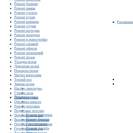
Ремонт балкона
Ремонт ванны
Ремонт туалета
Ремонт кухни
Ремонт комнаты
Распашны
Ремонт студии
Ремонт коттеджа
Ремонт коридора
Ремонт в новостройке
Ремонт гаражей
Ремонт офисов
Ремонт помещений
Ремонт полов
Укладка полов
Демонтаж полов
Покраска полов
Настил ковролина
Теплый пол
Замена полов
Настил линолеума
Стяжка пола
Ремонт/отделка
Шлифовка пола
Циклевка паркета
Ремонт потолков
Подвесные потолки
Ремонт квартиры
Натяжные потолки
Ремонт балкона
Выравнивание потолка
Ремонт ванны
Потолки из гипсокартона
Ремонт туалета
Грунтовка потолка
Ремонт кухни