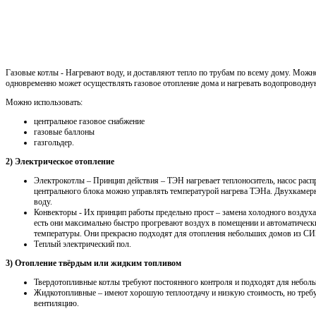
Газовые котлы - Нагревают воду, и доставляют тепло по трубам по всему дому. Можн
одновременно может осуществлять газовое отопление дома и нагревать водопроводну
Можно использовать:
центральное газовое снабжение
газовые баллоны
газгольдер.
2) Электрическое отопление
Электрокотлы – Принцип действия – ТЭН нагревает теплоноситель, насос распр
центрального блока можно управлять температурой нагрева ТЭНа. Двухкамерн
воду.
Конвекторы - Их принцип работы предельно прост – замена холодного воздуха
есть они максимально быстро прогревают воздух в помещении и автоматичес
температуры. Они прекрасно подходят для отопления небольших домов из СИП
Теплый электрический пол.
3) Отопление твёрдым или жидким топливом
Твердотопливные котлы требуют постоянного контроля и подходят для неболь
Жидкотопливные – имеют хорошую теплоотдачу и низкую стоимость, но треб
вентиляцию.