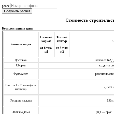
phone
Получить расчет
Стоимость строительс
Комплектации и цены
Силовой
Теплый
каркас
контур
С
Комплектация
от 6 тыс/
от 8 тыс/
м2
м2
Доставка
50 км от КАД
Сборка
входит в ст
Фундамент
расcчитываетс
Высота 1 и 2 этажа (при
2,7м и 
наличии)
Толщина каркаса
150м
Обвязка дома
1 ряд — брус 