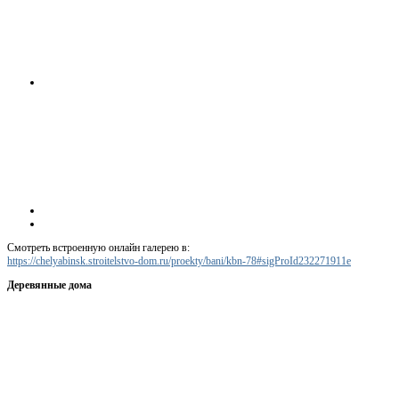
Смотреть встроенную онлайн галерею в:
https://chelyabinsk.stroitelstvo-dom.ru/proekty/bani/kbn-78#sigProId232271911e
Деревянные дома