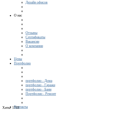
Дизайн офисов
О нас
Отзывы
Сертификаты
Вакансии
О компании
Цены
Портфолио
портфолио - Дома
портфолио - Гаражи
портфолио - Бани
Портфолио - Ремонт
Контакты
Хиты:
1733