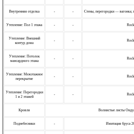
Внутренняя отделка
-
-
Стены, перегородки — вагонка; 
Утепление: Пол 1 этажа
-
-
Rock
Утепление: Внешний
-
-
Rock
контур дома
Утепление: Потолок
-
-
Rock
мансардного этажа
Утепление: Межэтажное
-
-
Rock
перекрытие
Утепление: Перегородки
-
-
Rock
1 и 2 этажей
Кровля
Волнистые листы Ондул
Поднебесники
-
Имитация бруса 2