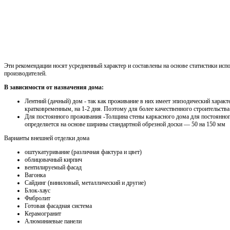
Эти рекомендации носят усредненный характер и составлены на основе статистики исп
производителей.
В зависимости от назначения дома:
Лентний (дачный) дом - так как проживание в них имеет эпизодический характ
кратковременным, на 1-2 дня. Поэтому для более качественного строительства
Для постоянного проживания -Толщина стены каркасного дома для постоянно
определяется на основе ширины стандартной обрезной доски — 50 на 150 мм
Варианты внешней отделки дома
оштукатуривание (различная фактура и цвет)
облицовачный кирпич
вентилируемый фасад
Вагонка
Сайдинг (виниловый, металлический и другие)
Блок-хаус
Фибролит
Готовая фасадная система
Керамогранит
Алюминиевые панели