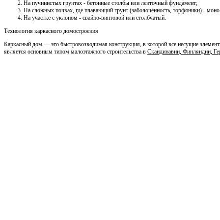
На пучинистых грунтах - бетонные столбы или ленточный фундамент;
На сложных почвах, где плавающий грунт (заболоченность, торфяники) - мон
На участке с уклоном - свайно-винтовой или столбчатый.
Технология каркасного домостроения
Каркасный дом — это быстровозводимая конструкция, в которой все несущие элемент
является основным типом малоэтажного строительства в
Скандинавии, Финляндии, Г