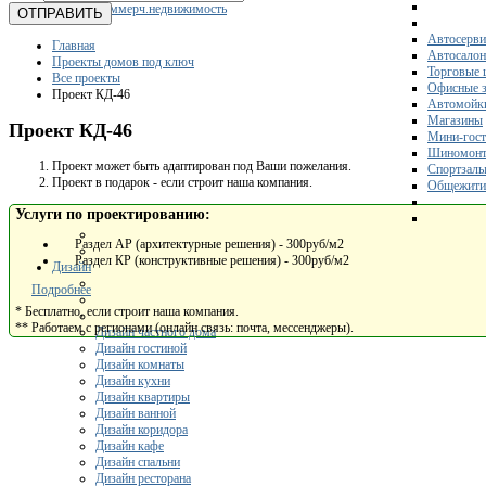
Коммерч.недвижимость
ОТПРАВИТЬ
Автосерви
Главная
Автосало
Проекты домов под ключ
Торговые 
Все проекты
Офисные з
Проект КД-46
Автомойк
Магазины
Проект КД-46
Мини-гос
Шиномонт
Проект может быть адаптирован под Ваши пожелания.
Спортзал
Проект в подарок - если строит наша компания.
Общежити
Услуги по проектированию:
Раздел АР (архитектурные решения) - 300руб/м2
Раздел КР (конструктивные решения) - 300руб/м2
Дизайн
Подробнее
* Бесплатно, если строит наша компания.
** Работаем с регионами (онлайн связь: почта, мессенджеры).
Дизайн частного дома
Дизайн гостиной
Дизайн комнаты
Дизайн кухни
Дизайн квартиры
Дизайн ванной
Дизайн коридора
Дизайн кафе
Дизайн спальни
Дизайн ресторана