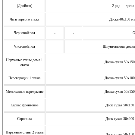
(Двойная)
2 ряд — доска
Лаги первого этажа
Доска 40х150 мм
Черновой пол
-
-
О
Чистовой пол
-
-
Шпунтованная доска
Наружные стены дома 1
Доска сухая 50х150
этажа
Перегородки 1 этажа
Доска сухая 50х100
Межэтажное перекрытие
Доска сухая 50х150
Каркас фронтонов
Доск сухая 50х150 
Стропила
Доск сухая 50х200 
Наружные стены 2 этажа
Доск сухая 50х150 