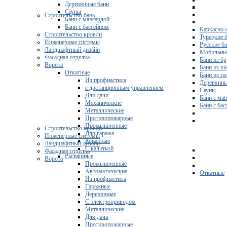
Деревянные бани
Сауны
Строительство бань
Бани с мансардой
Бани с бассейном
Каркасно-
Строительство кровли
Турецкие 
Инженерные системы
Русские б
Ландшафтный дизайн
Мобильны
Фасадная отделка
Бани из бр
Ворота
Бани из к
Откатные
Бани из га
Из профнастила
Деревянны
с дистанционным управлением
Сауны
Для дачи
Бани с ма
Механические
Бани с ба
Металлические
Противопожарные
Промышленные
Строительство кровли
Для гаража
Инженерные системы
Кованные
Ландшафтный дизайн
С калиткой
Фасадная отделка
Распашные
Ворота
Промышленные
Автоматические
Откатные
Из профнастила
Гаражные
Деревянные
С электроприводом
Металлические
Для дачи
Противопожарные