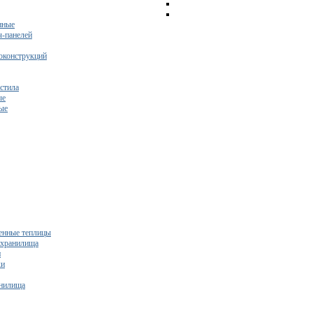
нные
ч-панелей
оконструкций
стила
ые
ые
нные теплицы
ехранилища
и
ки
нилища
бесплатный расчет сметы исходя из вашего бюджета!