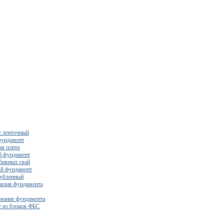
 ленточный
фундамент
я плита
й фундамент
бивных свай
й фундамент
убленный
яция фундамента
вание фундамента
 из блоков ФБС