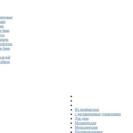
щитовые
бани
ани
е бани
уса
ирпича
зобетона
е бани
нсардой
ссейном
Из профнастила
с дистанционным управлением
Для дачи
Механические
Металлические
Противопожарные