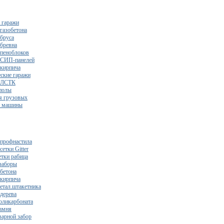
 гаражи
газобетона
 бруса
 бревна
 пеноблоков
 СИП-панелей
 кирпича
ские гаражи
з ЛСТК
полы
я грузовых
2 машины
 профнастила
сетки Gitter
етки рабица
заборы
 бетона
 кирпича
метал.штакетника
 дерева
поликарбоната
камня
варной забор