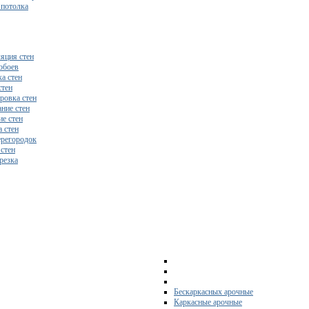
 потолка
яция стен
обоев
а стен
стен
ровка стен
ние стен
е стен
 стен
регородок
 стен
резка
Бескаркасных арочные
Каркасные арочные