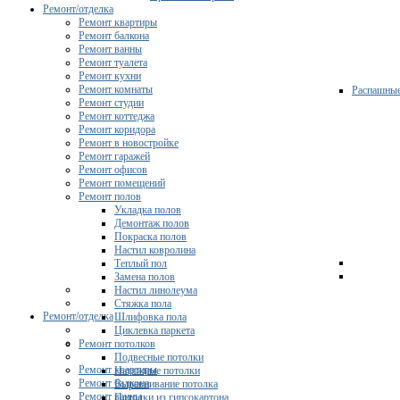
Ремонт/отделка
Ремонт квартиры
Ремонт балкона
Ремонт ванны
Ремонт туалета
Ремонт кухни
Ремонт комнаты
Распашны
Ремонт студии
Ремонт коттеджа
Ремонт коридора
Ремонт в новостройке
Ремонт гаражей
Ремонт офисов
Ремонт помещений
Ремонт полов
Укладка полов
Демонтаж полов
Покраска полов
Настил ковролина
Теплый пол
Замена полов
Настил линолеума
Стяжка пола
Ремонт/отделка
Шлифовка пола
Циклевка паркета
Ремонт потолков
Подвесные потолки
Ремонт квартиры
Натяжные потолки
Ремонт балкона
Выравнивание потолка
Ремонт ванны
Потолки из гипсокартона