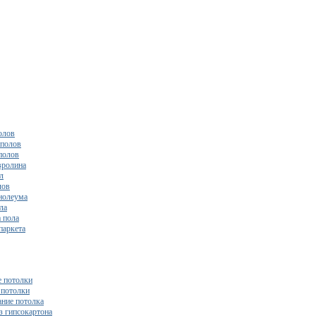
олов
полов
полов
вролина
л
лов
нолеума
ла
 пола
паркета
 потолки
потолки
ние потолка
з гипсокартона