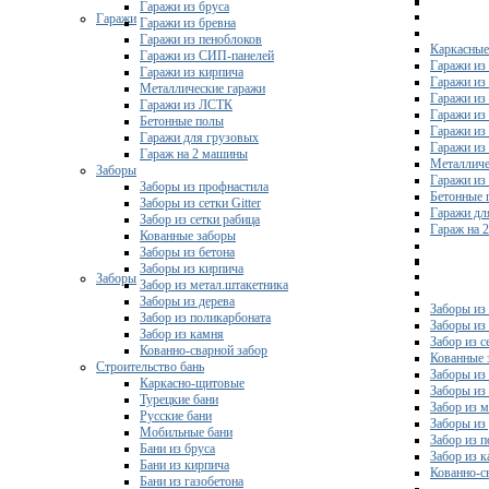
Гаражи из бруса
Гаражи
Гаражи из бревна
Гаражи из пеноблоков
Каркасные
Гаражи из СИП-панелей
Гаражи из 
Гаражи из кирпича
Гаражи из
Металлические гаражи
Гаражи из
Гаражи из ЛСТК
Гаражи из
Бетонные полы
Гаражи из
Гаражи для грузовых
Гаражи из
Гараж на 2 машины
Металличе
Заборы
Гаражи и
Заборы из профнастила
Бетонные 
Заборы из сетки Gitter
Гаражи дл
Забор из сетки рабица
Гараж на 
Кованные заборы
Заборы из бетона
Заборы из кирпича
Заборы
Забор из метал.штакетника
Заборы из дерева
Заборы из
Забор из поликарбоната
Заборы из 
Забор из камня
Забор из с
Кованно-сварной забор
Кованные 
Строительство бань
Заборы из
Каркасно-щитовые
Заборы из
Турецкие бани
Забор из 
Русские бани
Заборы из
Мобильные бани
Забор из 
Бани из бруса
Забор из 
Бани из кирпича
Кованно-с
Бани из газобетона