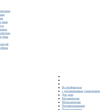
щитовые
бани
ани
е бани
уса
ирпича
зобетона
е бани
нсардой
ссейном
Из профнастила
с дистанционным управлением
Для дачи
Механические
Металлические
Противопожарные
Промышленные