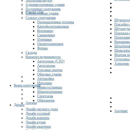
Авторский надзор
Административные здания
Подземные сооружения
Ремонт стен
Сейсмостойкие здания
Сельхоз сооружения
Шумоизол
Промышленные теплицы
Поклейка 
Картофелехранилища
Штукатурк
Коровники
Покраска 
Свинарники
Переплани
Птичники
Выравнива
Овощехранилища
Штроблени
Фермы
Шпаклевка
Склады
Монтаж пе
Коммерч.недвижимость
Грунтовка
Автосервис (СТО)
Алмазная 
Автосалоны
Торговые центры
Офисные здания
Автомойки
Магазины
Комм.сооружения
Мини-гостиницы
Шиномонтажные
Спортзалы
Общежития
Ангары
Дизайн
Дизайн частного дома
Арочные
Дизайн гостиной
Дизайн комнаты
Дизайн кухни
Дизайн квартиры