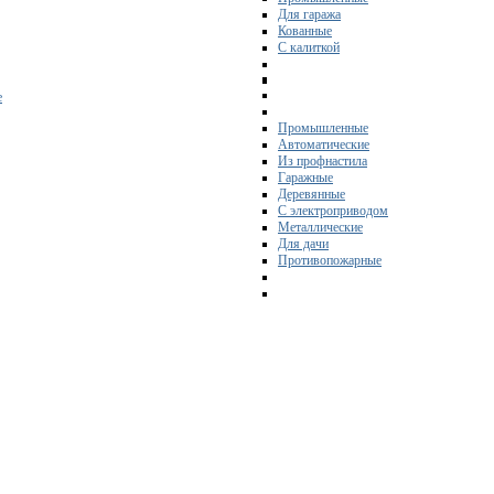
Для гаража
Кованные
С калиткой
е
Промышленные
Автоматические
Из профнастила
Гаражные
Деревянные
С электроприводом
Металлические
Для дачи
Противопожарные