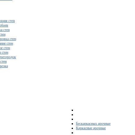
яция стен
обоев
а стен
стен
ровка стен
ние стен
е стен
 стен
регородок
 стен
резка
Бескаркасных арочные
Каркасные арочные