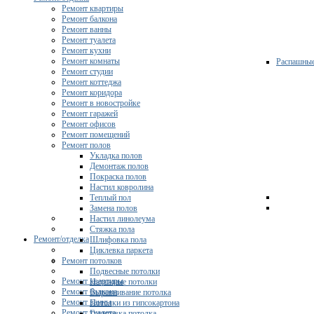
Ремонт квартиры
Ремонт балкона
Ремонт ванны
Ремонт туалета
Ремонт кухни
Ремонт комнаты
Распашны
Ремонт студии
Ремонт коттеджа
Ремонт коридора
Ремонт в новостройке
Ремонт гаражей
Ремонт офисов
Ремонт помещений
Ремонт полов
Укладка полов
Демонтаж полов
Покраска полов
Настил ковролина
Теплый пол
Замена полов
Настил линолеума
Стяжка пола
Ремонт/отделка
Шлифовка пола
Циклевка паркета
Ремонт потолков
Подвесные потолки
Ремонт квартиры
Натяжные потолки
Ремонт балкона
Выравнивание потолка
Ремонт ванны
Потолки из гипсокартона
Ремонт туалета
Грунтовка потолка