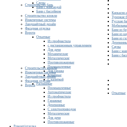
Сауны
Строительство бань
Бани с мансардой
Бани с бассейном
Каркасно-
Строительство кровли
Турецкие 
Инженерные системы
Русские б
Ландшафтный дизайн
Мобильны
Фасадная отделка
Бани из бр
Ворота
Бани из к
Откатные
Бани из га
Из профнастила
Деревянны
с дистанционным управлением
Сауны
Для дачи
Бани с ма
Механические
Бани с ба
Металлические
Противопожарные
Промышленные
Строительство кровли
Для гаража
Инженерные системы
Кованные
Ландшафтный дизайн
С калиткой
Фасадная отделка
Распашные
Ворота
Промышленные
Автоматические
Откатные
Из профнастила
Гаражные
Деревянные
С электроприводом
Металлические
Для дачи
Противопожарные
Ремонт/отделка