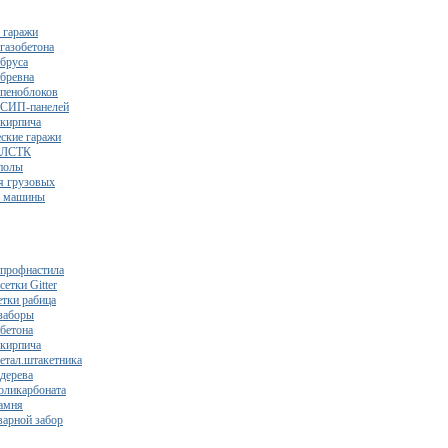
 гаражи
газобетона
 бруса
 бревна
 пеноблоков
 СИП-панелей
 кирпича
ские гаражи
з ЛСТК
полы
я грузовых
2 машины
 профнастила
сетки Gitter
етки рабица
заборы
 бетона
 кирпича
метал.штакетника
 дерева
поликарбоната
камня
варной забор