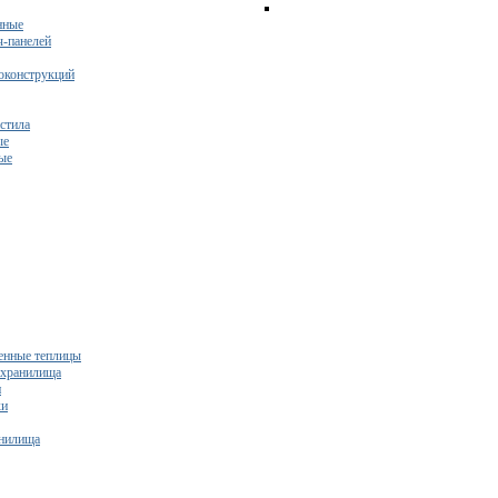
нные
ч-панелей
оконструкций
стила
ые
ые
нные теплицы
ехранилища
и
ки
нилища
бесплатный расчет сметы исходя из вашего бюджета!