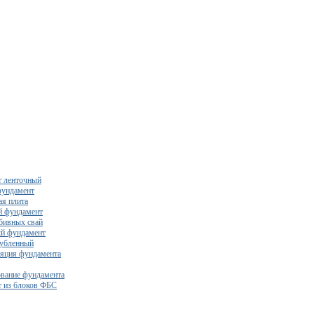
 ленточный
фундамент
я плита
й фундамент
бивных свай
й фундамент
убленный
яция фундамента
вание фундамента
 из блоков ФБС