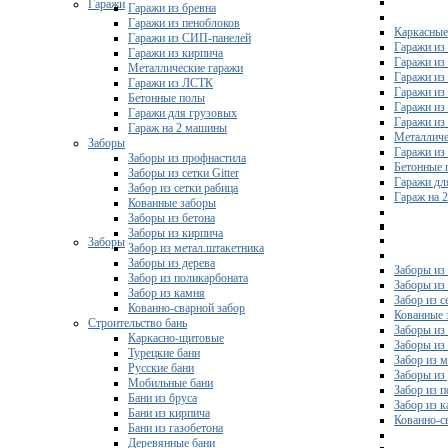
Гаражи
Гаражи из бревна
Гаражи из пеноблоков
Каркасные
Гаражи из СИП-панелей
Гаражи из 
Гаражи из кирпича
Гаражи из
Металлические гаражи
Гаражи из
Гаражи из ЛСТК
Гаражи из
Бетонные полы
Гаражи из
Гаражи для грузовых
Гаражи из
Гараж на 2 машины
Металличе
Заборы
Гаражи и
Заборы из профнастила
Бетонные 
Заборы из сетки Gitter
Гаражи дл
Забор из сетки рабица
Гараж на 
Кованные заборы
Заборы из бетона
Заборы из кирпича
Заборы
Забор из метал.штакетника
Заборы из дерева
Заборы из
Забор из поликарбоната
Заборы из 
Забор из камня
Забор из с
Кованно-сварной забор
Кованные 
Строительство бань
Заборы из
Каркасно-щитовые
Заборы из
Турецкие бани
Забор из 
Русские бани
Заборы из
Мобильные бани
Забор из 
Бани из бруса
Забор из 
Бани из кирпича
Кованно-с
Бани из газобетона
Деревянные бани