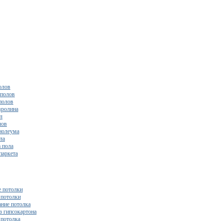
олов
полов
полов
вролина
л
лов
нолеума
ла
 пола
паркета
 потолки
потолки
ние потолка
з гипсокартона
 потолка