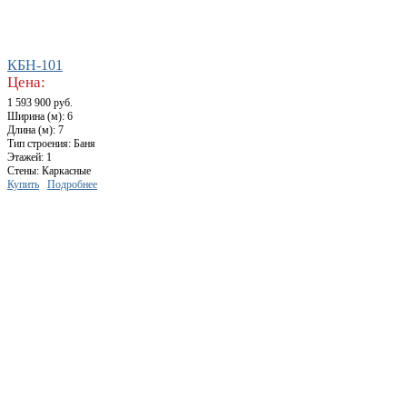
КБН-101
Цена:
1 593 900 руб.
Ширина (м): 6
Длина (м): 7
Тип строения: Баня
Этажей: 1
Стены: Каркасные
Купить
Подробнее