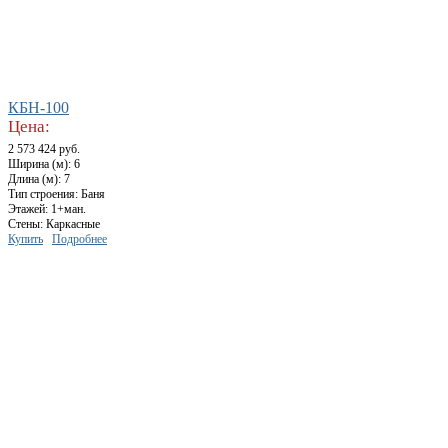
КБН-100
Цена:
2 573 424 руб.
Ширина (м): 6
Длина (м): 7
Тип строения: Баня
Этажей: 1+ман.
Стены: Каркасные
Купить
Подробнее