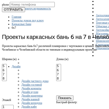
phone
Склады
Коммерч.недвижимость
ОТПРАВИТЬ
Автосерви
Главная
Автосало
Проекты домов под ключ
Торговые 
Каркасные бани
Офисные з
6x7
Автомойк
Магазины
Проекты каркасных бань 6 на 7 в Челя
Мини-гос
Шиномонт
Спортзал
Проекты каркасных бань 6х7 различной планировки с чертежами и ценами. Выполняем 
Общежити
Челябинске и Челябинской области по типовым и индивидуальным проектам.
Ширина (м)
Длина (м)
Дизайн
Дизайн частного дома
Дизайн гостиной
Дизайн комнаты
Дизайн кухни
Дизайн квартиры
Дизайн ванной
Этажей
Быстрый фильтр:
Дизайн коридора
Дизайн кафе