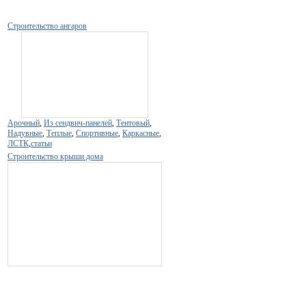
Строительство ангаров
Арочный
,
Из сендвич-панелей
,
Тентовый
,
Надувные
,
Теплые
,
Спортивные
,
Каркасные
,
ЛСТК
,
статьи
Строительство крыши дома