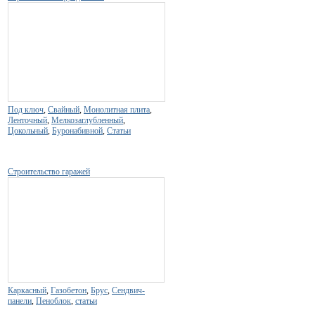
Под ключ
,
Свайный
,
Монолитная плита
,
Ленточный
,
Мелкозаглубленный
,
Цокольный
,
Буронабивной
,
Статьи
Строительство гаражей
Каркасный
,
Газобетон
,
Брус
,
Сендвич-
панели
,
Пеноблок
,
статьи