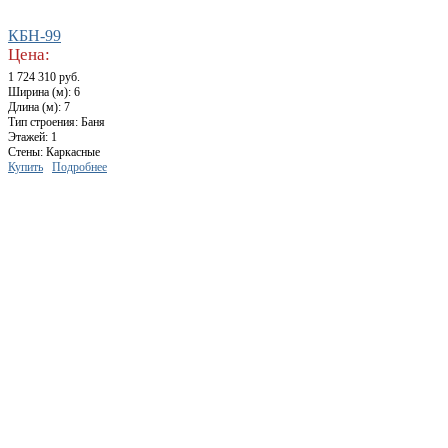
КБН-99
Цена:
1 724 310 руб.
Ширина (м): 6
Длина (м): 7
Тип строения: Баня
Этажей: 1
Стены: Каркасные
Купить
Подробнее