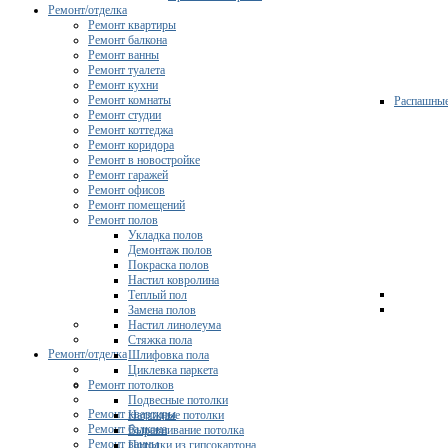
Ремонт/отделка
Ремонт квартиры
Ремонт балкона
Ремонт ванны
Ремонт туалета
Ремонт кухни
Ремонт комнаты
Распашны
Ремонт студии
Ремонт коттеджа
Ремонт коридора
Ремонт в новостройке
Ремонт гаражей
Ремонт офисов
Ремонт помещений
Ремонт полов
Укладка полов
Демонтаж полов
Покраска полов
Настил ковролина
Теплый пол
Замена полов
Настил линолеума
Стяжка пола
Ремонт/отделка
Шлифовка пола
Циклевка паркета
Ремонт потолков
Подвесные потолки
Ремонт квартиры
Натяжные потолки
Ремонт балкона
Выравнивание потолка
Ремонт ванны
Потолки из гипсокартона