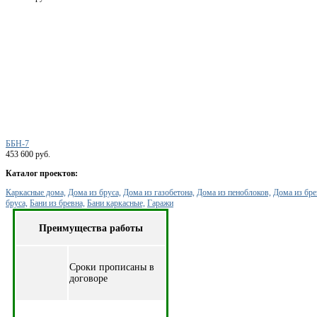
ББН-7
453 600 руб.
Каталог проектов:
Каркасные дома,
Дома из бруса,
Дома из газобетона,
Дома из пеноблоков,
Дома из бре
бруса,
Бани из бревна,
Бани каркасные,
Гаражи
Преимущества работы
Cроки прописаны в
договоре