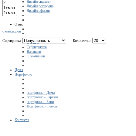
Дизайн спальни
Дизайн ресторана
Дизайн офисов
О нас
с мансардой
Сортировка:
Количество:
Отзывы
Сертификаты
Вакансии
О компании
Цены
Портфолио
портфолио - Дома
портфолио - Гаражи
портфолио - Бани
Портфолио - Ремонт
Контакты