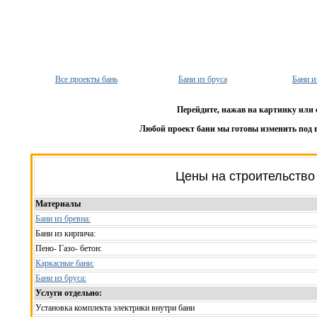
Все проекты бань
Бани из бруса
Бани и
Перейдите, нажав на картинку или 
Любой проект бани мы готовы изменить под 
Цены на строительство
Материалы
Бани из бревна:
Бани из кирпича:
Пено- Газо- бетон:
Каркасные бани:
Бани из бруса:
Услуги отдельно:
Установка комплекта электрики внутри бани