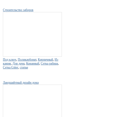
Строительство заборов
Под ключ
,
Поликарбонат
,
Кирпичный
,
Из
камня
,
Для дачи
,
Кованный
,
Сетка рабица
,
Сетка Gitter
,
статьи
Ландшафтный дизайн дома