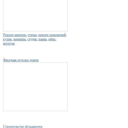
Ремонт квартир
,
статьи
,
ремонт помещений
,
кухня
,
комнаты
,
студия
,
ванна
,
офис
,
коттедж
Фасадная отделка домов
Строительство фундамента