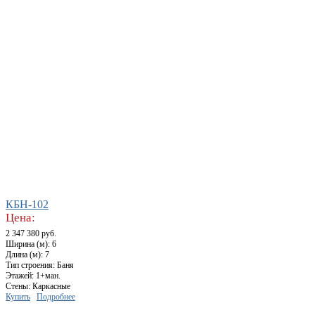
КБН-102
Цена:
2 347 380 руб.
Ширина (м): 6
Длина (м): 7
Тип строения: Баня
Этажей: 1+ман.
Стены: Каркасные
Купить
Подробнее