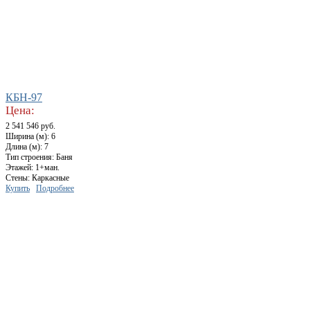
КБН-97
Цена:
2 541 546 руб.
Ширина (м): 6
Длина (м): 7
Тип строения: Баня
Этажей: 1+ман.
Стены: Каркасные
Купить
Подробнее