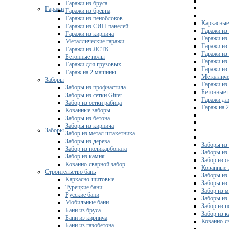
Гаражи из бруса
Гаражи
Гаражи из бревна
Гаражи из пеноблоков
Каркасные
Гаражи из СИП-панелей
Гаражи из 
Гаражи из кирпича
Гаражи из
Металлические гаражи
Гаражи из
Гаражи из ЛСТК
Гаражи из
Бетонные полы
Гаражи из
Гаражи для грузовых
Гаражи из
Гараж на 2 машины
Металличе
Заборы
Гаражи и
Заборы из профнастила
Бетонные 
Заборы из сетки Gitter
Гаражи дл
Забор из сетки рабица
Гараж на 
Кованные заборы
Заборы из бетона
Заборы из кирпича
Заборы
Забор из метал.штакетника
Заборы из дерева
Заборы из
Забор из поликарбоната
Заборы из 
Забор из камня
Забор из с
Кованно-сварной забор
Кованные 
Строительство бань
Заборы из
Каркасно-щитовые
Заборы из
Турецкие бани
Забор из 
Русские бани
Заборы из
Мобильные бани
Забор из 
Бани из бруса
Забор из 
Бани из кирпича
Кованно-с
Бани из газобетона