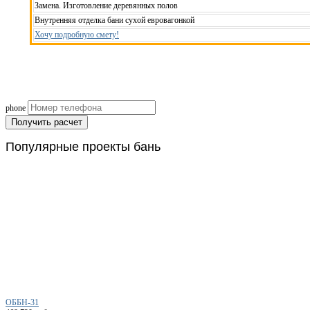
Замена. Изготовление деревянных полов
Внутренняя отделка бани сухой евровагонкой
Хочу подробную смету!
Рассчитаем смету исходя из вашего б
(подберем оптимальные м
phone
Получить расчет
Популярные
проекты бань
ОББН-31