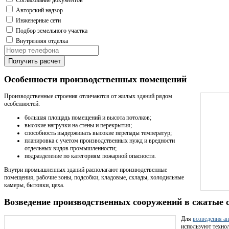
Авторский надзор
Инженерные сети
Подбор земельного участка
Внутренняя отделка
Получить расчет
Особенности производственных помещений
Производственные строения отличаются от жилых зданий рядом
особенностей:
большая площадь помещений и высота потолков;
высокие нагрузки на стены и перекрытия;
способность выдерживать высокие перепады температур;
планировка с учетом производственных нужд и вредности
отдельных видов промышленности;
подразделение по категориям пожарной опасности.
Внутри промышленных зданий располагают производственные
помещения, рабочие зоны, подсобки, кладовые, склады, холодильные
камеры, бытовки, цеха.
Возведение производственных сооружений в сжатые 
Для
возведения а
используют технол