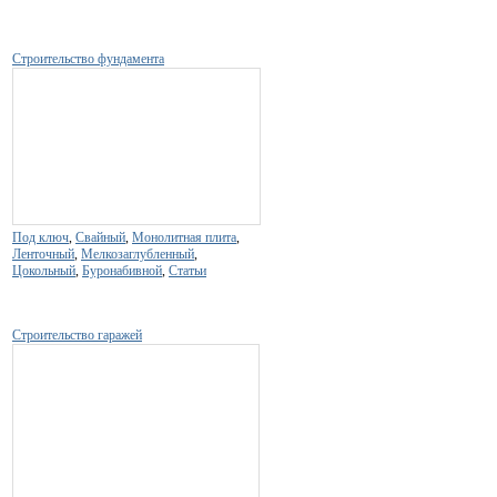
Строительство фундамента
Под ключ
,
Свайный
,
Монолитная плита
,
Ленточный
,
Мелкозаглубленный
,
Цокольный
,
Буронабивной
,
Статьи
Строительство гаражей