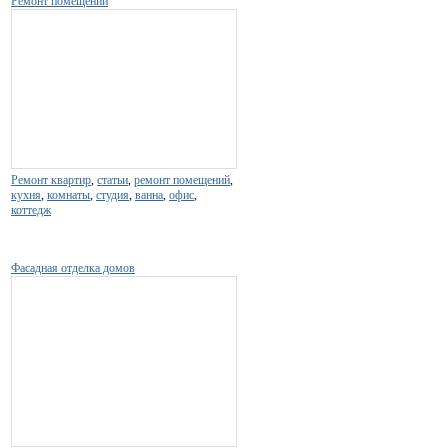
Ремонт помещений
Ремонт квартир
,
статьи
,
ремонт помещений
,
кухня
,
комнаты
,
студия
,
ванна
,
офис
,
коттедж
Фасадная отделка домов