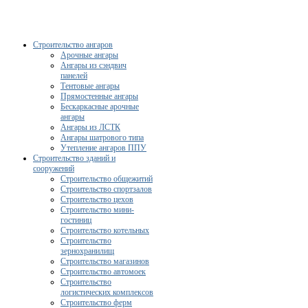
Строительство ангаров
Арочные ангары
Ангары из сэндвич
панелей
Тентовые ангары
Прямостенные ангары
Бескаркасные арочные
ангары
Ангары из ЛСТК
Ангары шатрового типа
Утепление ангаров ППУ
Строительство зданий и
сооружений
Строительство общежитий
Строительство спортзалов
Строительство цехов
Строительство мини-
гостиниц
Строительство котельных
Строительство
зернохранилищ
Строительство магазинов
Строительство автомоек
Строительство
логистических комплексов
Строительство ферм