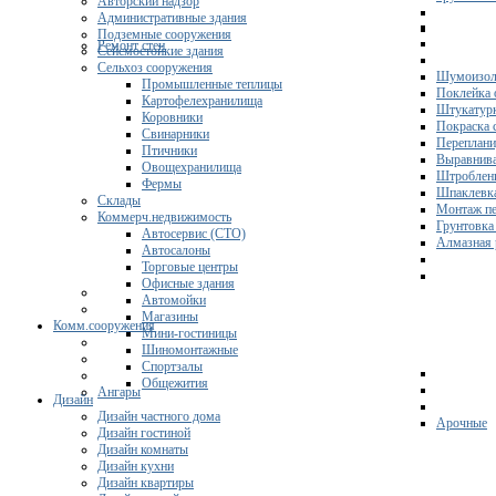
Авторский надзор
Административные здания
Подземные сооружения
Ремонт стен
Сейсмостойкие здания
Сельхоз сооружения
Шумоизол
Промышленные теплицы
Поклейка 
Картофелехранилища
Штукатурк
Коровники
Покраска 
Свинарники
Переплани
Птичники
Выравнива
Овощехранилища
Штроблени
Фермы
Шпаклевка
Склады
Монтаж пе
Коммерч.недвижимость
Грунтовка
Автосервис (СТО)
Алмазная 
Автосалоны
Торговые центры
Офисные здания
Автомойки
Магазины
Комм.сооружения
Мини-гостиницы
Шиномонтажные
Спортзалы
Общежития
Ангары
Дизайн
Дизайн частного дома
Арочные
Дизайн гостиной
Дизайн комнаты
Дизайн кухни
Дизайн квартиры