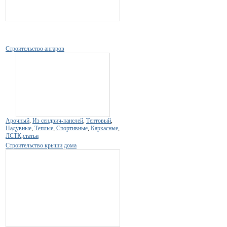
Строительство ангаров
Арочный
,
Из сендвич-панелей
,
Тентовый
,
Надувные
,
Теплые
,
Спортивные
,
Каркасные
,
ЛСТК
,
статьи
Строительство крыши дома