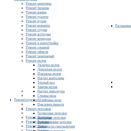
Ремонт квартиры
Ремонт балкона
Ремонт ванны
Ремонт туалета
Ремонт кухни
Ремонт комнаты
Распашны
Ремонт студии
Ремонт коттеджа
Ремонт коридора
Ремонт в новостройке
Ремонт гаражей
Ремонт офисов
Ремонт помещений
Ремонт полов
Укладка полов
Демонтаж полов
Покраска полов
Настил ковролина
Теплый пол
Замена полов
Настил линолеума
Стяжка пола
Ремонт/отделка
Шлифовка пола
Циклевка паркета
Ремонт потолков
Подвесные потолки
Ремонт квартиры
Натяжные потолки
Ремонт балкона
Выравнивание потолка
Ремонт ванны
Потолки из гипсокартона
Ремонт туалета
Грунтовка потолка