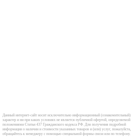
Строительно-ремонтная
компания Челябинск
8(351)-277-95-10
chelyabinsk@stroitelstvo-dom.ru
г. Челябинск, ул. Кирова 159
Данный интернет-сайт носит исключительно информационный (ознакомительный)
характер и ни при каких условиях не является публичной офертой, определяемой
положениями Статьи 437 Гражданского кодекса РФ. Для получения подробной
информации о наличии и стоимости указанных товаров и (или) услуг, пожалуйста,
обращайтесь к менеджеру с помощью специальной формы связи или по телефону.