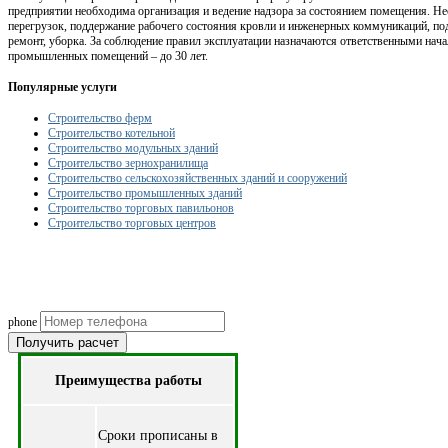
предприятии необходима организация и ведение надзора за состоянием помещения. Н
перегрузок, поддержание рабочего состояния кровли и инженерных коммуникаций, по
ремонт, уборка. За соблюдение правил эксплуатации назначаются ответственными нач
промышленных помещений – до 30 лет.
Популярные услуги
Строительство ферм
Строительство котельной
Строительство модульных зданий
Строительство зернохранилища
Строительство сельскохозяйственных зданий и сооружений
Строительство промышленных зданий
Строительство торговых павильонов
Строительство торговых центров
Рассчитаем смету исходя из вашего б
(подберем оптимальные м
phone
Получить расчет
Преимущества работы
Cроки прописаны в