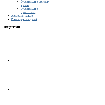
Строительство офисных
зданий
Строительство
пром.теплиц
Авторский надзор
Реконструкция зданий
Лицензии