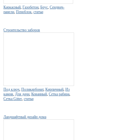
Каркасный
,
Газобетон
,
Брус
,
Сендвич-
панели
,
Пеноблок
,
статьи
Строительство заборов
Под ключ
,
Поликарбонат
,
Кирпичный
,
Из
камня
,
Для дачи
,
Кованный
,
Сетка рабица
,
Сетка Gitter
,
статьи
Ландшафтный дизайн дома