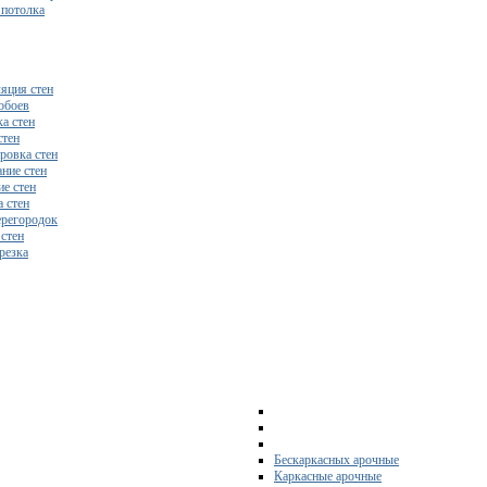
 потолка
яция стен
обоев
а стен
стен
ровка стен
ние стен
е стен
 стен
регородок
 стен
резка
Бескаркасных арочные
Каркасные арочные