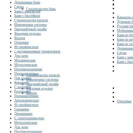
Деревянные бани
Сауны
Строительство бань
Бани с мансардой
Бани с бассейном
Каркасно-
Строительство кровли
Турецкие 
Инженерные системы
Русские б
Ландшафтный дизайн
Мобильны
Фасадная отделка
Бани из бр
Ворота
Бани из к
Откатные
Бани из га
Из профнастила
Деревянны
с дистанционным управлением
Сауны
Для дачи
Бани с ма
Механические
Бани с ба
Металлические
Противопожарные
Промышленные
Строительство кровли
Для гаража
Инженерные системы
Кованные
Ландшафтный дизайн
С калиткой
Фасадная отделка
Распашные
Ворота
Промышленные
Автоматические
Откатные
Из профнастила
Гаражные
Деревянные
С электроприводом
Металлические
Для дачи
Противопожарные