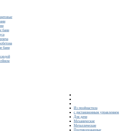
щитовые
бани
ани
е бани
уса
ирпича
зобетона
е бани
нсардой
ссейном
Из профнастила
с дистанционным управлением
Для дачи
Механические
Металлические
Противопожарные