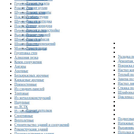
Ремонт туалета
Грунтовка потолка
Ремонт кухни
Ремонт стен
Ремонт комнаты
Шумоизоляция стен
Ремонт студии
Поклейка обоев
Ремонт коттеджа
Штукатурка стен
Ремонт коридора
Покраска стен
Ремонт в новостройке
Перепланировка стен
Ремонт гаражей
Выравнивание стен
Ремонт офисов
Штробление стен
Ремонт помещений
Шпаклевка стен
Ремонт полов
Монтаж перегородок
Грунтовка стен
Укладка п
Алмазная резка
Демонтаж 
Комм.сооружения
Покраска 
Ангары
Настил ко
Арочные
Теплый по
Бескаркасных арочные
Замена по
Каркасные арочные
Настил ли
Прямостенные
Стяжка по
Из сэндвич-панелей
Шлифовка
Тентовые
Циклевка 
Из металлоконструкций
Надувные
из ЛСТК
Ремонт потолков
Из профнастила
Спортивные
Подвесные
Вертолетные
Натяжные 
Строительство зданий и сооружений
Выравнива
Реконструкция зданий
Потолки и
Производственные здания