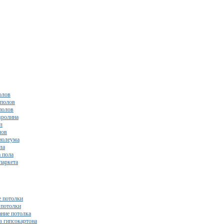
олов
полов
полов
вролина
л
лов
нолеума
ла
 пола
паркета
 потолки
потолки
ние потолка
з гипсокартона