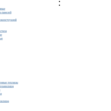
нные
ч-панелей
оконструкций
стила
ые
ые
нные теплицы
ехранилища
и
ки
нилища
бесплатный расчет сметы исходя из вашего бюджета!