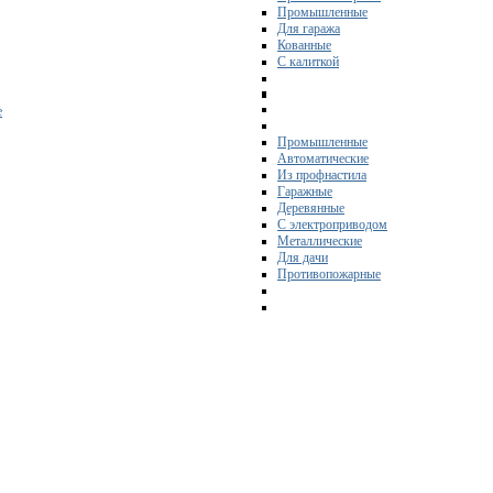
Промышленные
Для гаража
Кованные
С калиткой
е
Промышленные
Автоматические
Из профнастила
Гаражные
Деревянные
С электроприводом
Металлические
Для дачи
Противопожарные