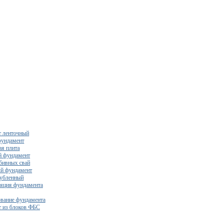
 ленточный
фундамент
я плита
й фундамент
бивных свай
й фундамент
убленный
яция фундамента
вание фундамента
 из блоков ФБС