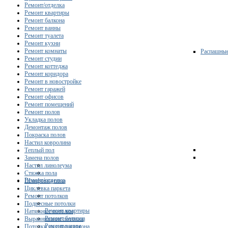
Ремонт/отделка
Ремонт квартиры
Ремонт балкона
Ремонт ванны
Ремонт туалета
Ремонт кухни
Ремонт комнаты
Распашны
Ремонт студии
Ремонт коттеджа
Ремонт коридора
Ремонт в новостройке
Ремонт гаражей
Ремонт офисов
Ремонт помещений
Ремонт полов
Укладка полов
Демонтаж полов
Покраска полов
Настил ковролина
Теплый пол
Замена полов
Настил линолеума
Стяжка пола
Ремонт/отделка
Шлифовка пола
Циклевка паркета
Ремонт потолков
Подвесные потолки
Ремонт квартиры
Натяжные потолки
Ремонт балкона
Выравнивание потолка
Ремонт ванны
Потолки из гипсокартона