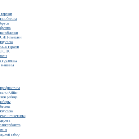
 гаражи
газобетона
 бруса
 бревна
 пеноблоков
 СИП-панелей
 кирпича
ские гаражи
з ЛСТК
полы
я грузовых
2 машины
 профнастила
сетки Gitter
етки рабица
заборы
 бетона
 кирпича
метал.штакетника
 дерева
поликарбоната
камня
варной забор