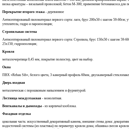
вязка арматуры – вязальной проволокой; бетон М-300; применение бетонанасоса для п
Перекрытие второго этажа
- деревянное
Антисептированый пиломатериал первого сорта: лаги, брус 200х50 с шагом 59-60см; 
утеплитель; гидро и пароизоляция;
Стропильная система
Антисептированый пиломатериал первого сорта: Стропила, брус 150х50 с шагом 59-60с
25х150; гидроизоляция;
Кровля
металлочерепица 0,45 мм, покрытие полиэстер, цвет на выбор.
Окна
ПВХ «Rehau Sib», белого цвета, 3 камерный профиль 60мм, двухкамерный стеклопаке
Дверь входная
металлическая с порошковым напылением и фурнитурой.
Лестница междуэтажная
- монолитная.
Вентканалы и дымоходы
- из кирпича/газоблока.
Фасадная отделка
цокольная часть: искусственный декоративный камень; внешние стены дома: декоратив
водосточной системы (из пластика) по периметру кровли дома; обшивка свесов кров