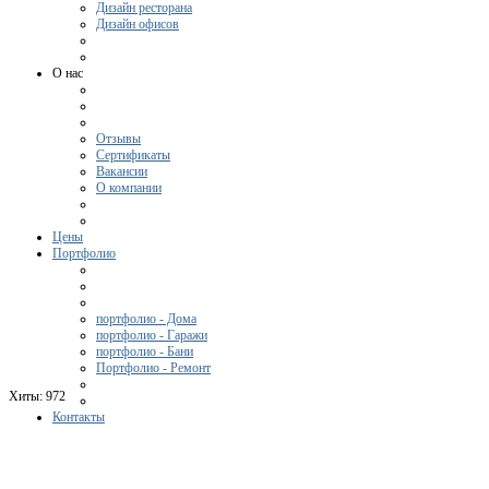
Дизайн ресторана
Дизайн офисов
О нас
Отзывы
Сертификаты
Вакансии
О компании
Цены
Портфолио
портфолио - Дома
портфолио - Гаражи
портфолио - Бани
Портфолио - Ремонт
Хиты:
972
Контакты