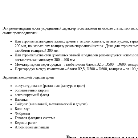
Эти рекомендации носят усредненный характер и составлены на основе статистики испо
самих производителей.
Для строительства одноэтажных домов в теплом климате, летних кухонь, гараж
200 мм, но назвать эту толщину рекомендованной нельзя. Даже для строитель
газобетон толщиной 300 мм.
Для строительства стен цокольных этажей и подвалов рекомендуется использо
составлять как минимум 300 – 400 мм.
Межквартирные перегородки – газобетонные блоки В2,5, D500 – D600, толщин
Перегородки между комнатами – блоки В2,5, D500 – D600, толщина – от 100 
Варианты внешней отделки дома
оштукатуривание (различная фактура и цвет)
облицовачный кирпич
вентилируемый фасад
Вагонка
Сайдинг (виниловый, металлический и другие)
Блок-хаус
Фибролит
Готовая фасадная система
Керамогранит
Алюминиевые панели
Весь процесс строительства 