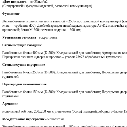
«Дом под ключ»
- от 23тыс/м2
(С внутренней и фасадной отделкой, разводкой коммуникации)
Фундамент
Железобетонная монолитная плита высотой – 250 мм, с прокладкой коммуникаций (кан
эл.ва — труба пнд d50). Двойной армированный каркас: арматура A3 d12 мм; ячейка 
проволокой; бетон М-300; песчаная подушка – 300 мм;
Утепленная отмостка
- вокруг дома.
Стены несущие фасадные
Газобетонные блоки 400 мм (D-500); Кладка на клей для газобетона; Армирование кла
Перекрытия оконных и дверных проемов – уголок 75х75 обработанный грунтовкой.
Стены несущие внутренние
Газобетонные блоки 250 мм (D-500); Кладка на клей для газобетона; Перекрытия две
грунтовкой.
Перегородки межкомнатные
Газобетонные блоки 150 мм (D-500); Кладка на клей для газобетона; Перекрытия две
грунтовкой.
Армопояс
монолитный ж/б пояс 200х250 мм с утеплением (50мм) и кладкой доборного блока (1
Междуэтажное перекрытие
- монолитное
Железобетонная монолитная плита высотой – 160 мм, двойной армированный каркас: 