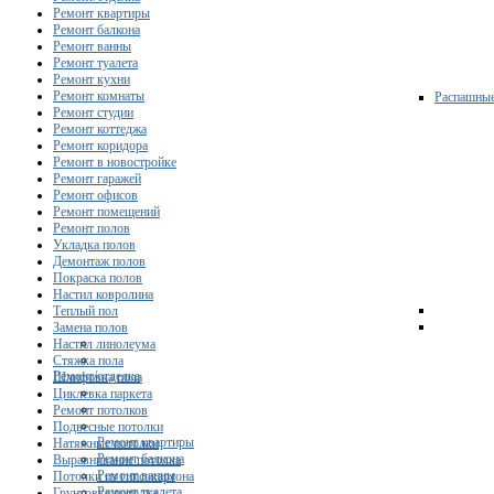
Ремонт квартиры
Ремонт балкона
Ремонт ванны
Ремонт туалета
Ремонт кухни
Ремонт комнаты
Распашны
Ремонт студии
Ремонт коттеджа
Ремонт коридора
Ремонт в новостройке
Ремонт гаражей
Ремонт офисов
Ремонт помещений
Ремонт полов
Укладка полов
Демонтаж полов
Покраска полов
Настил ковролина
Теплый пол
Замена полов
Настил линолеума
Стяжка пола
Ремонт/отделка
Шлифовка пола
Циклевка паркета
Ремонт потолков
Подвесные потолки
Ремонт квартиры
Натяжные потолки
Ремонт балкона
Выравнивание потолка
Ремонт ванны
Потолки из гипсокартона
Ремонт туалета
Грунтовка потолка