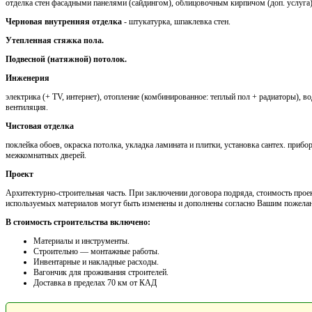
отделка стен фасадными панелями (сайдингом), облицовочным кирпичом (доп. услуга)
Черновая внутренняя отделка
- штукатурка, шпаклевка стен.
Утепленная стяжка пола.
Подвесной (натяжной) потолок.
Инженерия
электрика (+ TV, интернет), отопление (комбинированное: теплый пол + радиаторы), во
вентиляция.
Чистовая отделка
поклейка обоев, окраска потолка, укладка ламината и плитки, установка сантех. приб
межкомнатных дверей.
Проект
Архитектурно-строительная часть. При заключении договора подряда, стоимость проек
используемых материалов могут быть изменены и дополнены согласно Вашим пожела
В стоимость строительства включено:
Материалы и инструменты.
Cтроительно — монтажные работы.
Инвентарные и накладные расходы.
Вагончик для проживания строителей.
Доставка в пределах 70 км от КАД