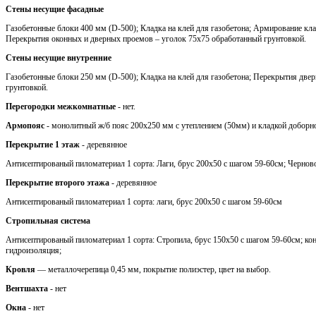
Стены несущие фасадные
Газобетонные блоки 400 мм (D-500); Кладка на клей для газобетона; Армирование кла
Перекрытия оконных и дверных проемов – уголок 75х75 обработанный грунтовкой.
Стены несущие внутренние
Газобетонные блоки 250 мм (D-500); Кладка на клей для газобетона; Перекрытия две
грунтовкой.
Перегородки межкомнатные
- нет.
Армопояс
- монолитный ж/б пояс 200х250 мм с утеплением (50мм) и кладкой доборн
Перекрытие 1 этаж
- деревянное
Антисептированый пиломатериал 1 сорта: Лаги, брус 200х50 с шагом 59-60см; Черновой
Перекрытие второго этажа
- деревянное
Антисептированый пиломатериал 1 сорта: лаги, брус 200х50 с шагом 59-60см
Стропильная система
Антисептированый пиломатериал 1 сорта: Стропила, брус 150х50 с шагом 59-60см; кон
гидроизоляция;
Кровля
— металлочерепица 0,45 мм, покрытие полиэстер, цвет на выбор.
Вентшахта
- нет
Окна
- нет