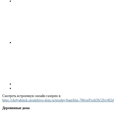
Смотреть встроенную онлайн галерею в:
https://chelyabinsk.stroitelstvo-dom.ru/proekty/bani/kbn-78#sigProId3b52b1402d
Деревянные дома