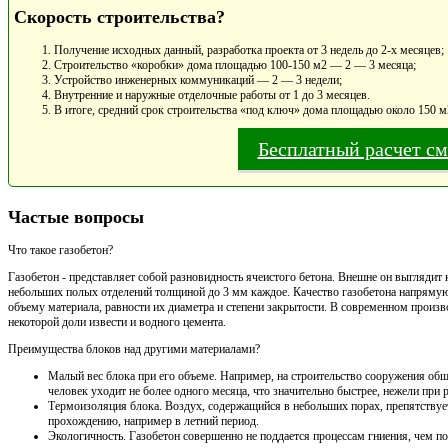
Скорость строительства?
Получение исходных данный, разработка проекта от 3 недель до 2-х месяцев;
Строительство «коробки» дома площадью 100-150 м2 — 2 — 3 месяца;
Устройство инженерных коммуникаций — 2 — 3 недели;
Внутренние и наружные отделочные работы от 1 до 3 месяцев.
В итоге, средний срок строительства «под ключ» дома площадью около 150 м
Бесплатный расчет с
Частые вопросы
Что такое газобетон?
Газобетон - представляет собой разновидность ячеистого бетона. Внешне он выглядит 
небольших полых отделений толщиной до 3 мм каждое. Качество газобетона напрямую
объему материала, равности их диаметра и степени закрытости. В современном произво
некоторой доли извести и водного цемента.
Преимущества блоков над другими материалами?
Малый вес блока при его объеме. Например, на строительство сооружения общ
человек уходит не более одного месяца, что значительно быстрее, нежели при
Термоизоляция блока. Воздух, содержащийся в небольших порах, препятствует
прохождению, например в летний период.
Экологичность. Газобетон совершенно не поддается процессам гниения, чем по