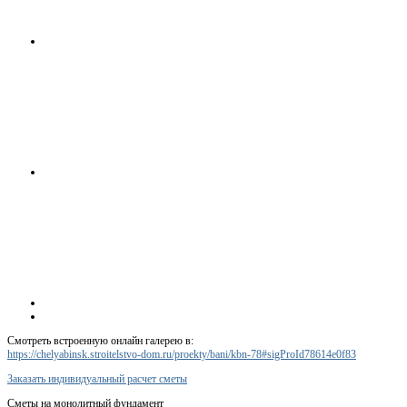
Смотреть встроенную онлайн галерею в:
https://chelyabinsk.stroitelstvo-dom.ru/proekty/bani/kbn-78#sigProId78614e0f83
Заказать индивидуальный расчет сметы
Сметы на монолитный фундамент