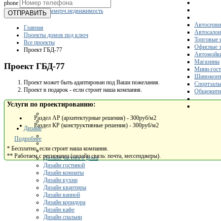
phone
Склады
Коммерч.недвижимость
ОТПРАВИТЬ
Автосерви
Главная
Автосало
Проекты домов под ключ
Торговые 
Все проекты
Офисные з
Проект ГБД-77
Автомойк
Магазины
Проект ГБД-77
Мини-гос
Шиномонт
Проект может быть адаптирован под Ваши пожелания.
Спортзал
Проект в подарок - если строит наша компания.
Общежити
Услуги по проектированию:
Раздел АР (архитектурные решения) - 300руб/м2
Раздел КР (конструктивные решения) - 300руб/м2
Дизайн
Подробнее
* Бесплатно, если строит наша компания.
** Работаем с регионами (онлайн связь: почта, мессенджеры).
Дизайн частного дома
Дизайн гостиной
Дизайн комнаты
Дизайн кухни
Дизайн квартиры
Дизайн ванной
Дизайн коридора
Дизайн кафе
Дизайн спальни