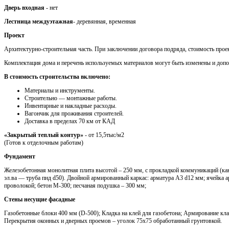
Дверь входная
- нет
Лестница междуэтажная
- деревянная, временная
Проект
Архитектурно-строительная часть. При заключении договора подряда, стоимость проек
Комплектация дома и перечень используемых материалов могут быть изменены и доп
В стоимость строительства включено:
Материалы и инструменты.
Cтроительно — монтажные работы.
Инвентарные и накладные расходы.
Вагончик для проживания строителей.
Доставка в пределах 70 км от КАД
«Закрытый теплый контур»
- от 15,5тыс/м2
(Готов к отделочным работам)
Фундамент
Железобетонная монолитная плита высотой – 250 мм, с прокладкой коммуникаций (кан
эл.ва — труба пнд d50). Двойной армированный каркас: арматура A3 d12 мм; ячейка 
проволокой; бетон М-300; песчаная подушка – 300 мм;
Стены несущие фасадные
Газобетонные блоки 400 мм (D-500); Кладка на клей для газобетона; Армирование кла
Перекрытия оконных и дверных проемов – уголок 75х75 обработанный грунтовкой.