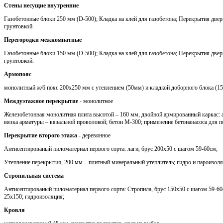
Стены несущие внутренние
Газобетонные блоки 250 мм (D-500); Кладка на клей для газобетона; Перекрытия две
грунтовкой.
Перегородки межкомнатные
Газобетонные блоки 150 мм (D-500); Кладка на клей для газобетона; Перекрытия две
грунтовкой.
Армопояс
монолитный ж/б пояс 200х250 мм с утеплением (50мм) и кладкой доборного блока (1
Междуэтажное перекрытие
- монолитное
Железобетонная монолитная плита высотой – 160 мм, двойной армированный каркас: 
вязка арматуры – вязальной проволокой; бетон М-300; применение бетонанасоса для п
Перекрытие второго этажа
- деревянное
Антисептированый пиломатериал первого сорта: лаги, брус 200х50 с шагом 59-60см;
Утепление перекрытия, 200 мм – плитный минеральный утеплитель; гидро и пароизоля
Стропильная система
Антисептированый пиломатериал первого сорта: Стропила, брус 150х50 с шагом 59-60с
25х150; гидроизоляция;
Кровля