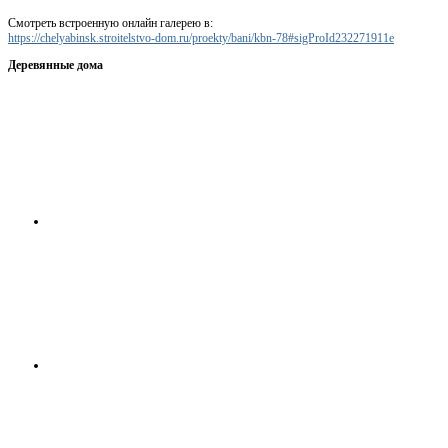
Смотреть встроенную онлайн галерею в:
https://chelyabinsk.stroitelstvo-dom.ru/proekty/bani/kbn-78#sigProId232271911e
Деревянные дома