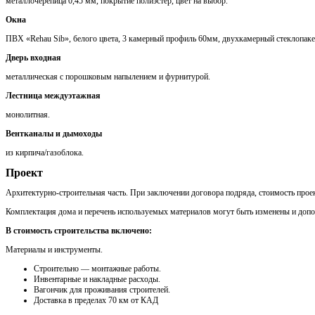
металлочерепица 0,45 мм, покрытие полиэстер, цвет на выбор.
Окна
ПВХ «Rehau Sib», белого цвета, 3 камерный профиль 60мм, двухкамерный стеклопаке
Дверь входная
металлическая с порошковым напылением и фурнитурой.
Лестница междуэтажная
монолитная.
Вентканалы и дымоходы
из кирпича/газоблока.
Проект
Архитектурно-строительная часть. При заключении договора подряда, стоимость проек
Комплектация дома и перечень используемых материалов могут быть изменены и доп
В стоимость строительства включено:
Материалы и инструменты.
Cтроительно — монтажные работы.
Инвентарные и накладные расходы.
Вагончик для проживания строителей.
Доставка в пределах 70 км от КАД