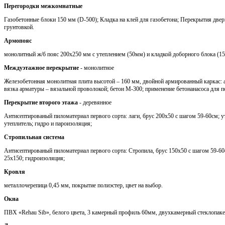
Перегородки межкомнатные
Газобетонные блоки 150 мм (D-500); Кладка на клей для газобетона; Перекрытия две
грунтовкой.
Армопояс
монолитный ж/б пояс 200х250 мм с утеплением (50мм) и кладкой доборного блока (1
Междуэтажное перекрытие
- монолитное
Железобетонная монолитная плита высотой – 160 мм, двойной армированный каркас: 
вязка арматуры – вязальной проволокой; бетон М-300; применение бетонанасоса для п
Перекрытие второго этажа
- деревянное
Антисептированый пиломатериал первого сорта: лаги, брус 200х50 с шагом 59-60см; 
утеплитель; гидро и пароизоляция;
Стропильная система
Антисептированый пиломатериал первого сорта: Стропила, брус 150х50 с шагом 59-60с
25х150; гидроизоляция;
Кровля
металлочерепица 0,45 мм, покрытие полиэстер, цвет на выбор.
Окна
ПВХ «Rehau Sib», белого цвета, 3 камерный профиль 60мм, двухкамерный стеклопаке