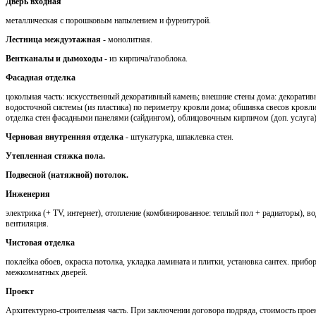
Дверь входная
металлическая с порошковым напылением и фурнитурой.
Лестница междуэтажная
- монолитная.
Вентканалы и дымоходы
- из кирпича/газоблока.
Фасадная отделка
цокольная часть: искусственный декоративный камень; внешние стены дома: декоратив
водосточной системы (из пластика) по периметру кровли дома; обшивка свесов кров
отделка стен фасадными панелями (сайдингом), облицовочным кирпичом (доп. услуга)
Черновая внутренняя отделка
- штукатурка, шпаклевка стен.
Утепленная стяжка пола.
Подвесной (натяжной) потолок.
Инженерия
электрика (+ TV, интернет), отопление (комбинированное: теплый пол + радиаторы), во
вентиляция.
Чистовая отделка
поклейка обоев, окраска потолка, укладка ламината и плитки, установка сантех. приб
межкомнатных дверей.
Проект
Архитектурно-строительная часть. При заключении договора подряда, стоимость проек