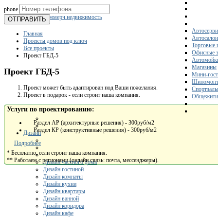
phone
Склады
Коммерч.недвижимость
ОТПРАВИТЬ
Автосерви
Главная
Автосало
Проекты домов под ключ
Торговые 
Все проекты
Офисные з
Проект ГБД-5
Автомойк
Магазины
Проект ГБД-5
Мини-гос
Шиномонт
Проект может быть адаптирован под Ваши пожелания.
Спортзал
Проект в подарок - если строит наша компания.
Общежити
Услуги по проектированию:
Раздел АР (архитектурные решения) - 300руб/м2
Раздел КР (конструктивные решения) - 300руб/м2
Дизайн
Подробнее
* Бесплатно, если строит наша компания.
** Работаем с регионами (онлайн связь: почта, мессенджеры).
Дизайн частного дома
Дизайн гостиной
Дизайн комнаты
Дизайн кухни
Дизайн квартиры
Дизайн ванной
Дизайн коридора
Дизайн кафе