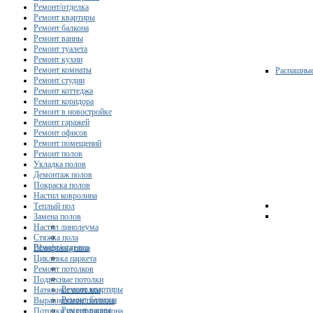
Ремонт/отделка
Ремонт квартиры
Ремонт балкона
Ремонт ванны
Ремонт туалета
Ремонт кухни
Ремонт комнаты
Распашны
Ремонт студии
Ремонт коттеджа
Ремонт коридора
Ремонт в новостройке
Ремонт гаражей
Ремонт офисов
Ремонт помещений
Ремонт полов
Укладка полов
Демонтаж полов
Покраска полов
Настил ковролина
Теплый пол
Замена полов
Настил линолеума
Стяжка пола
Ремонт/отделка
Шлифовка пола
Циклевка паркета
Ремонт потолков
Подвесные потолки
Ремонт квартиры
Натяжные потолки
Ремонт балкона
Выравнивание потолка
Ремонт ванны
Потолки из гипсокартона