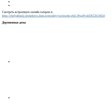
Смотреть встроенную онлайн галерею в:
https://chelyabinsk.stroitelstvo-dom.ru/proekty/vse/proekt-gbd-5#sigProId3b52b1402d
Деревянные дома