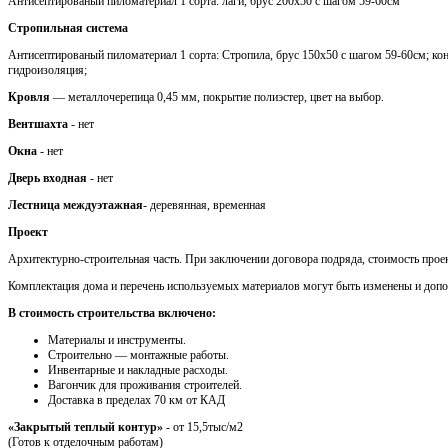
Антисептированый пиломатериал 1 сорта: лаги, брус 200х50 с шагом 59-60см
Стропильная система
Антисептированый пиломатериал 1 сорта: Стропила, брус 150х50 с шагом 59-60см; кон
гидроизоляция;
Кровля
— металлочерепица 0,45 мм, покрытие полиэстер, цвет на выбор.
Вентшахта
- нет
Окна
- нет
Дверь входная
- нет
Лестница междуэтажная
- деревянная, временная
Проект
Архитектурно-строительная часть. При заключении договора подряда, стоимость проек
Комплектация дома и перечень используемых материалов могут быть изменены и доп
В стоимость строительства включено:
Материалы и инструменты.
Cтроительно — монтажные работы.
Инвентарные и накладные расходы.
Вагончик для проживания строителей.
Доставка в пределах 70 км от КАД
«Закрытый теплый контур»
- от 15,5тыс/м2
(Готов к отделочным работам)