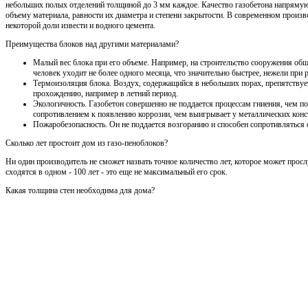
небольших полых отделений толщиной до 3 мм каждое. Качество газобетона напрямую
объему материала, равности их диаметра и степени закрытости. В современном произво
некоторой доли извести и водного цемента.
Преимущества блоков над другими материалами?
Малый вес блока при его объеме. Например, на строительство сооружения общ
человек уходит не более одного месяца, что значительно быстрее, нежели при
Термоизоляция блока. Воздух, содержащийся в небольших порах, препятствует
прохождению, например в летний период.
Экологичность. Газобетон совершенно не поддается процессам гниения, чем по
сопротивлением к появлению коррозии, чем выигрывает у металлических конс
Пожаробезопасность. Он не поддается возгоранию и способен сопротивляться 
Сколько лет простоит дом из газо-пеноблоков?
Ни один производитель не сможет назвать точное количество лет, которое может просл
сходятся в одном - 100 лет - это еще не максимальный его срок.
Какая толщина стен необходима для дома?