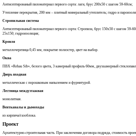
Антисептированый пиломатериал первого сорта: лаги, брус 200х50 с шагом 59-60см;
Утепление перекрытия, 200 мм – плитный минеральный утеплитель; гидро и пароизоля
Стропильная система
Антисептированый пиломатериал первого сорта: Стропила, брус 150х50 с шагом 59-60с
25х150; гидроизоляция;
Кровля
металлочерепица 0,45 мм, покрытие полиэстер, цвет на выбор.
Окна
ПВХ «Rehau Sib», белого цвета, 3 камерный профиль 60мм, двухкамерный стеклопаке
Дверь входная
металлическая с порошковым напылением и фурнитурой.
Лестница междуэтажная
монолитная.
Вентканалы и дымоходы
из кирпича/газоблока.
Проект
Архитектурно-строительная часть. При заключении договора подряда, стоимость проек