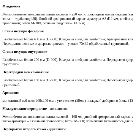
Фундамент
Железобетонная монолитная плита высотой – 250 мм, с прокладкой коммуникаций (кан
эл.ва — труба пнд d50). Двойной армированный каркас: арматура A3 d12 мм; ячейка 
проволокой; бетон М-300; песчаная подушка – 300 мм;
Стены несущие фасадные
Газобетонные блоки 400 мм (D-500); Кладка на клей для газобетона; Армирование кла
Перекрытия оконных и дверных проемов – уголок 75х75 обработанный грунтовкой.
Стены несущие внутренние
Газобетонные блоки 250 мм (D-500); Кладка на клей для газобетона; Перекрытия две
грунтовкой.
Перегородки межкомнатные
Газобетонные блоки 150 мм (D-500); Кладка на клей для газобетона; Перекрытия две
грунтовкой.
Армопояс
монолитный ж/б пояс 200х250 мм с утеплением (50мм) и кладкой доборного блока (1
Междуэтажное перекрытие
- монолитное
Железобетонная монолитная плита высотой – 160 мм, двойной армированный каркас: 
вязка арматуры – вязальной проволокой; бетон М-300; применение бетонанасоса для п
Перекрытие второго этажа
- деревянное