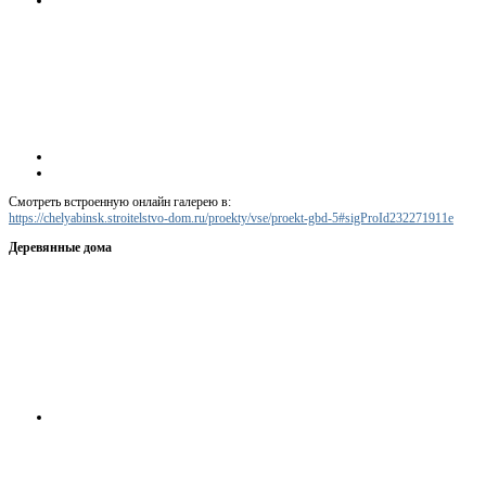
Смотреть встроенную онлайн галерею в:
https://chelyabinsk.stroitelstvo-dom.ru/proekty/vse/proekt-gbd-5#sigProId232271911e
Деревянные дома