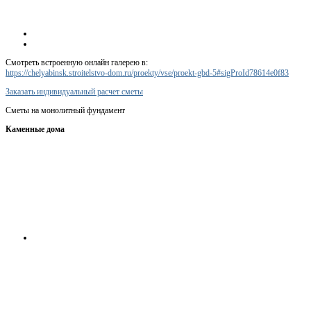
Смотреть встроенную онлайн галерею в:
https://chelyabinsk.stroitelstvo-dom.ru/proekty/vse/proekt-gbd-5#sigProId78614e0f83
Заказать индивидуальный расчет сметы
Сметы на монолитный фундамент
Каменные дома