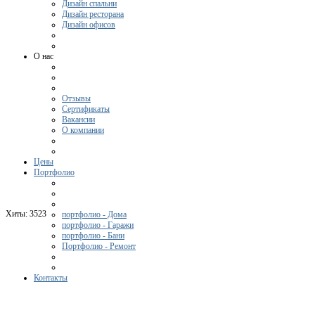
Дизайн спальни
Дизайн ресторана
Дизайн офисов
О нас
Отзывы
Сертификаты
Вакансии
О компании
Цены
Портфолио
Хиты:
3523
портфолио - Дома
портфолио - Гаражи
портфолио - Бани
Портфолио - Ремонт
Контакты