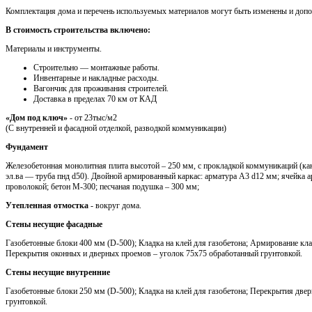
Комплектация дома и перечень используемых материалов могут быть изменены и доп
В стоимость строительства включено:
Материалы и инструменты.
Cтроительно — монтажные работы.
Инвентарные и накладные расходы.
Вагончик для проживания строителей.
Доставка в пределах 70 км от КАД
«Дом под ключ»
- от 23тыс/м2
(С внутренней и фасадной отделкой, разводкой коммуникации)
Фундамент
Железобетонная монолитная плита высотой – 250 мм, с прокладкой коммуникаций (кан
эл.ва — труба пнд d50). Двойной армированный каркас: арматура A3 d12 мм; ячейка 
проволокой; бетон М-300; песчаная подушка – 300 мм;
Утепленная отмостка
- вокруг дома.
Стены несущие фасадные
Газобетонные блоки 400 мм (D-500); Кладка на клей для газобетона; Армирование кла
Перекрытия оконных и дверных проемов – уголок 75х75 обработанный грунтовкой.
Стены несущие внутренние
Газобетонные блоки 250 мм (D-500); Кладка на клей для газобетона; Перекрытия две
грунтовкой.