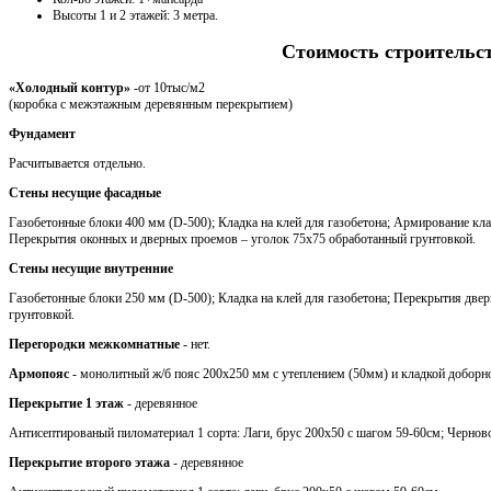
Высоты 1 и 2 этажей: 3 метра.
Стоимость строительс
«Холодный контур»
-от 10тыс/м2
(коробка с межэтажным деревянным перекрытием)
Фундамент
Расчитывается отдельно.
Стены несущие фасадные
Газобетонные блоки 400 мм (D-500); Кладка на клей для газобетона; Армирование кла
Перекрытия оконных и дверных проемов – уголок 75х75 обработанный грунтовкой.
Стены несущие внутренние
Газобетонные блоки 250 мм (D-500); Кладка на клей для газобетона; Перекрытия две
грунтовкой.
Перегородки межкомнатные
- нет.
Армопояс
- монолитный ж/б пояс 200х250 мм с утеплением (50мм) и кладкой доборн
Перекрытие 1 этаж
- деревянное
Антисептированый пиломатериал 1 сорта: Лаги, брус 200х50 с шагом 59-60см; Черновой
Перекрытие второго этажа
- деревянное