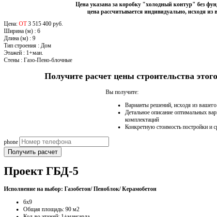
Цена указана за коробку "холодный контур" без фу
цена рассчитывается индивидуально, исходя из 
Цена:
ОТ
3 515 400 руб.
Ширина (м)
:
6
Длина (м)
:
9
Тип строения
:
Дом
Этажей
:
1+ман.
Стены
:
Газо-Пено-блочные
Получите расчет цены строительства это
Вы получите:
Варианты решений, исходя из вашег
Детальное описание оптимальных вар
комплектаций
Конкретную стоимость постройки и с
phone
Получить расчет
Проект ГБД-5
Исполнение на выбор: Газобетон/ Пеноблок/ Керамобетон
6х9
Общая площадь: 90 м2
Кол-во этажей: 1+мансарда