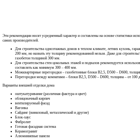
Эти рекомендации носят усредненный характер и составлены на основе статистики испо
самих производителей.
Для строительства одноэтажных домов в теплом климате, летних кухонь, гараж
200 мм, но назвать эту толщину рекомендованной нельзя. Даже для строитель
газобетон толщиной 300 мм.
Для строительства стен цокольных этажей и подвалов рекомендуется использо
составлять как минимум 300 – 400 мм.
Межквартирные перегородки – газобетонные блоки В2,5, D500 – D600, толщин
Перегородки между комнатами – блоки В2,5, D500 – D600, толщина – от 100 
Варианты внешней отделки дома
оштукатуривание (различная фактура и цвет)
облицовачный кирпич
вентилируемый фасад
Вагонка
Сайдинг (виниловый, металлический и другие)
Блок-хаус
Фибролит
Готовая фасадная система
Керамогранит
Алюминиевые панели