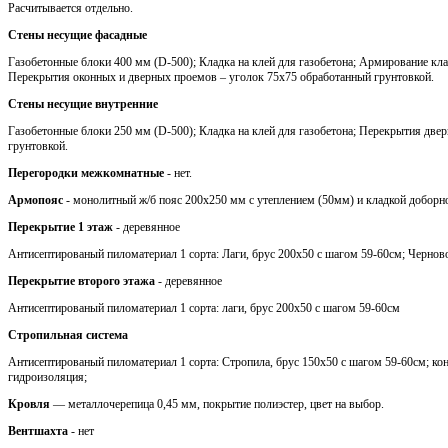
Расчитывается отдельно.
Стены несущие фасадные
Газобетонные блоки 400 мм (D-500); Кладка на клей для газобетона; Армирование кла
Перекрытия оконных и дверных проемов – уголок 75х75 обработанный грунтовкой.
Стены несущие внутренние
Газобетонные блоки 250 мм (D-500); Кладка на клей для газобетона; Перекрытия две
грунтовкой.
Перегородки межкомнатные
- нет.
Армопояс
- монолитный ж/б пояс 200х250 мм с утеплением (50мм) и кладкой доборн
Перекрытие 1 этаж
- деревянное
Антисептированый пиломатериал 1 сорта: Лаги, брус 200х50 с шагом 59-60см; Черновой
Перекрытие второго этажа
- деревянное
Антисептированый пиломатериал 1 сорта: лаги, брус 200х50 с шагом 59-60см
Стропильная система
Антисептированый пиломатериал 1 сорта: Стропила, брус 150х50 с шагом 59-60см; кон
гидроизоляция;
Кровля
— металлочерепица 0,45 мм, покрытие полиэстер, цвет на выбор.
Вентшахта
- нет