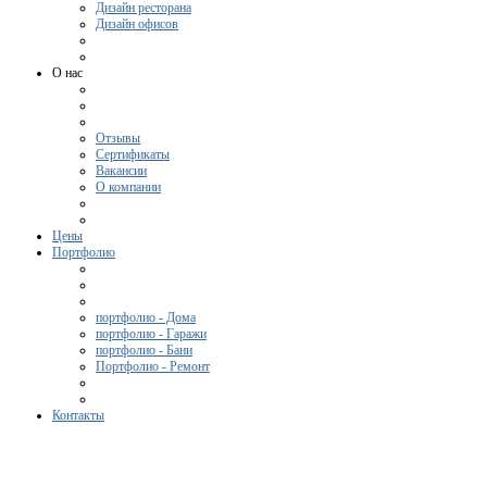
Дизайн ресторана
Дизайн офисов
О нас
Отзывы
Сертификаты
Вакансии
О компании
Цены
Портфолио
портфолио - Дома
портфолио - Гаражи
портфолио - Бани
Портфолио - Ремонт
Контакты