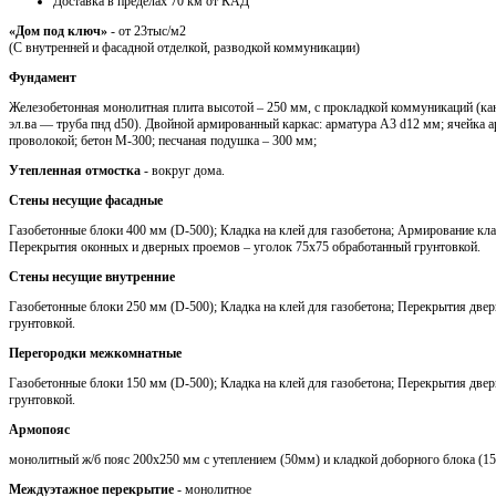
Доставка в пределах 70 км от КАД
«Дом под ключ»
- от 23тыс/м2
(С внутренней и фасадной отделкой, разводкой коммуникации)
Фундамент
Железобетонная монолитная плита высотой – 250 мм, с прокладкой коммуникаций (кан
эл.ва — труба пнд d50). Двойной армированный каркас: арматура A3 d12 мм; ячейка 
проволокой; бетон М-300; песчаная подушка – 300 мм;
Утепленная отмостка
- вокруг дома.
Стены несущие фасадные
Газобетонные блоки 400 мм (D-500); Кладка на клей для газобетона; Армирование кла
Перекрытия оконных и дверных проемов – уголок 75х75 обработанный грунтовкой.
Стены несущие внутренние
Газобетонные блоки 250 мм (D-500); Кладка на клей для газобетона; Перекрытия две
грунтовкой.
Перегородки межкомнатные
Газобетонные блоки 150 мм (D-500); Кладка на клей для газобетона; Перекрытия две
грунтовкой.
Армопояс
монолитный ж/б пояс 200х250 мм с утеплением (50мм) и кладкой доборного блока (1
Междуэтажное перекрытие
- монолитное