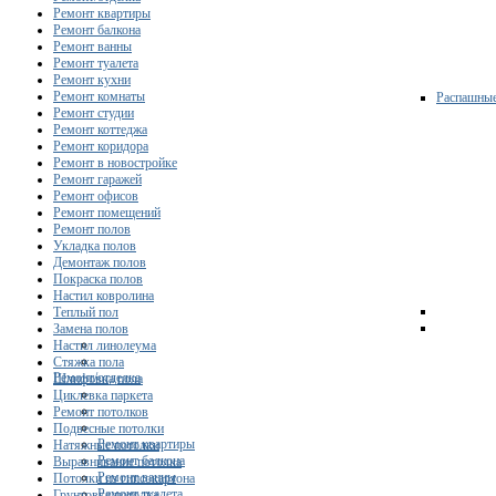
Ремонт квартиры
Ремонт балкона
Ремонт ванны
Ремонт туалета
Ремонт кухни
Ремонт комнаты
Распашны
Ремонт студии
Ремонт коттеджа
Ремонт коридора
Ремонт в новостройке
Ремонт гаражей
Ремонт офисов
Ремонт помещений
Ремонт полов
Укладка полов
Демонтаж полов
Покраска полов
Настил ковролина
Теплый пол
Замена полов
Настил линолеума
Стяжка пола
Ремонт/отделка
Шлифовка пола
Циклевка паркета
Ремонт потолков
Подвесные потолки
Ремонт квартиры
Натяжные потолки
Ремонт балкона
Выравнивание потолка
Ремонт ванны
Потолки из гипсокартона
Ремонт туалета
Грунтовка потолка