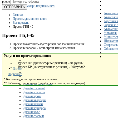
phone
Склады
Коммерч.недвижимость
ОТПРАВИТЬ
Автосерви
Главная
Автосало
Проекты домов под ключ
Торговые 
Все проекты
Офисные з
Проект ГБД-45
Автомойк
Магазины
Проект ГБД-45
Мини-гос
Шиномонт
Проект может быть адаптирован под Ваши пожелания.
Спортзал
Проект в подарок - если строит наша компания.
Общежити
Услуги по проектированию:
Раздел АР (архитектурные решения) - 300руб/м2
Раздел КР (конструктивные решения) - 300руб/м2
Дизайн
Подробнее
* Бесплатно, если строит наша компания.
** Работаем с регионами (онлайн связь: почта, мессенджеры).
Дизайн частного дома
Дизайн гостиной
Дизайн комнаты
Дизайн кухни
Дизайн квартиры
Дизайн ванной
Дизайн коридора
Дизайн кафе
Дизайн спальни