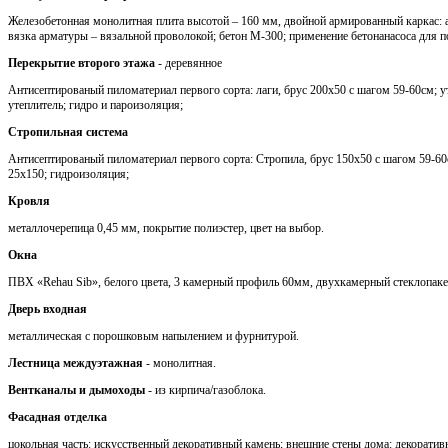
Железобетонная монолитная плита высотой – 160 мм, двойной армированный каркас: 
вязка арматуры – вязальной проволокой; бетон М-300; применение бетонанасоса для п
Перекрытие второго этажа
- деревянное
Антисептированый пиломатериал первого сорта: лаги, брус 200х50 с шагом 59-60см; 
утеплитель; гидро и пароизоляция;
Стропильная система
Антисептированый пиломатериал первого сорта: Стропила, брус 150х50 с шагом 59-60с
25х150; гидроизоляция;
Кровля
металлочерепица 0,45 мм, покрытие полиэстер, цвет на выбор.
Окна
ПВХ «Rehau Sib», белого цвета, 3 камерный профиль 60мм, двухкамерный стеклопаке
Дверь входная
металлическая с порошковым напылением и фурнитурой.
Лестница междуэтажная
- монолитная.
Вентканалы и дымоходы
- из кирпича/газоблока.
Фасадная отделка
цокольная часть: искусственный декоративный камень; внешние стены дома: декоратив