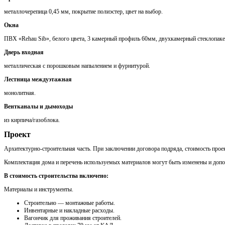
металлочерепица 0,45 мм, покрытие полиэстер, цвет на выбор.
Окна
ПВХ «Rehau Sib», белого цвета, 3 камерный профиль 60мм, двухкамерный стеклопаке
Дверь входная
металлическая с порошковым напылением и фурнитурой.
Лестница междуэтажная
монолитная.
Вентканалы и дымоходы
из кирпича/газоблока.
Проект
Архитектурно-строительная часть. При заключении договора подряда, стоимость проек
Комплектация дома и перечень используемых материалов могут быть изменены и доп
В стоимость строительства включено:
Материалы и инструменты.
Cтроительно — монтажные работы.
Инвентарные и накладные расходы.
Вагончик для проживания строителей.