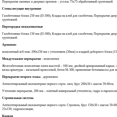
Перекрытия оконных и дверных проемов – уголок 75х75 обработанный грунтовкой.
Стены несущие внутренние
Газобетонные блоки 250 мм (D-500); Кладка на клей для газобетона; Перекрытия две
грунтовкой.
Перегородки межкомнатные
Газобетонные блоки 150 мм (D-500); Кладка на клей для газобетона; Перекрытия две
грунтовкой.
Армопояс
монолитный ж/б пояс 200х250 мм с утеплением (50мм) и кладкой доборного блока (1
Междуэтажное перекрытие
- монолитное
Железобетонная монолитная плита высотой – 160 мм, двойной армированный каркас: 
вязка арматуры – вязальной проволокой; бетон М-300; применение бетонанасоса для п
Перекрытие второго этажа
- деревянное
Антисептированый пиломатериал первого сорта: лаги, брус 200х50 с шагом 59-60см;
Утепление перекрытия, 200 мм – плитный минеральный утеплитель; гидро и пароизоля
Стропильная система
Антисептированый пиломатериал первого сорта: Стропила, брус 150х50 с шагом 59-60с
25х150; гидроизоляция;
Кровля