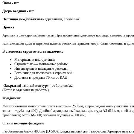
Окна
- нет
Дверь входная
- нет
Лестница междуэтажная
- деревянная, временная
Проект
Архитектурно-строительная часть. При заключении договора подряда, стоимость проек
Комплектация дома и перечень используемых материалов могут быть изменены и доп
В стоимость строительства включено:
Материалы и инструменты.
Cтроительно — монтажные работы.
Инвентарные и накладные расходы.
Вагончик для проживания строителей.
Доставка в пределах 70 км от КАД
«Закрытый теплый контур»
- от 15,5тыс/м2
(Готов к отделочным работам)
Фундамент
Железобетонная монолитная плита высотой – 250 мм, с прокладкой коммуникаций (кан
эл.ва — труба пнд d50). Двойной армированный каркас: арматура A3 d12 мм; ячейка 
проволокой; бетон М-300; песчаная подушка – 300 мм;
Стены несущие фасадные
Газобетонные блоки 400 мм (D-500); Кладка на клей для газобетона; Армирование кла