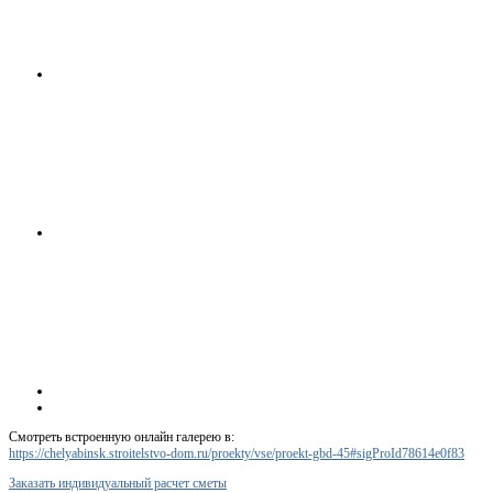
Смотреть встроенную онлайн галерею в:
https://chelyabinsk.stroitelstvo-dom.ru/proekty/vse/proekt-gbd-45#sigProId78614e0f83
Заказать индивидуальный расчет сметы