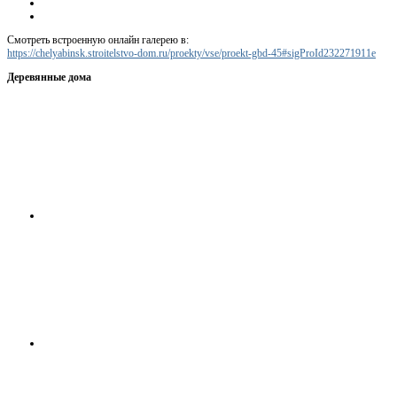
Смотреть встроенную онлайн галерею в:
https://chelyabinsk.stroitelstvo-dom.ru/proekty/vse/proekt-gbd-45#sigProId232271911e
Деревянные дома