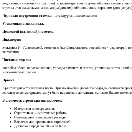
водосточной системы (из пластика) по периметру кровли дома; обшивка свесов кров
отделка стен фасадными панелями (сайдингом), облицовочным кирпичом (доп. услуга)
Черновая внутренняя отделка
- штукатурка, шпаклевка стен.
Утепленная стяжка пола.
Подвесной (натяжной) потолок.
Инженерия
электрика (+ TV, интернет), отопление (комбинированное: теплый пол + радиаторы), во
вентиляция.
Чистовая отделка
поклейка обоев, окраска потолка, укладка ламината и плитки, установка сантех. приб
межкомнатных дверей.
Проект
Архитектурно-строительная часть. При заключении договора подряда, стоимость проек
используемых материалов могут быть изменены и дополнены согласно Вашим пожела
В стоимость строительства включено:
Материалы и инструменты.
Cтроительно — монтажные работы.
Инвентарные и накладные расходы.
Вагончик для проживания строителей.
Доставка в пределах 70 км от КАД