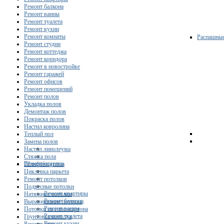
Ремонт балкона
Ремонт ванны
Ремонт туалета
Ремонт кухни
Ремонт комнаты
Распашны
Ремонт студии
Ремонт коттеджа
Ремонт коридора
Ремонт в новостройке
Ремонт гаражей
Ремонт офисов
Ремонт помещений
Ремонт полов
Укладка полов
Демонтаж полов
Покраска полов
Настил ковролина
Теплый пол
Замена полов
Настил линолеума
Стяжка пола
Ремонт/отделка
Шлифовка пола
Циклевка паркета
Ремонт потолков
Подвесные потолки
Ремонт квартиры
Натяжные потолки
Ремонт балкона
Выравнивание потолка
Ремонт ванны
Потолки из гипсокартона
Ремонт туалета
Грунтовка потолка
Ремонт кухни