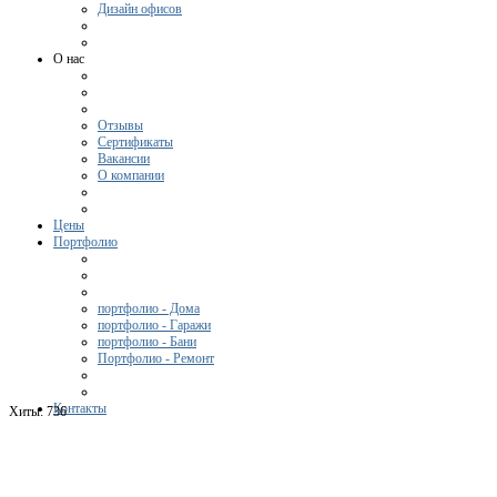
Дизайн офисов
О нас
Отзывы
Сертификаты
Вакансии
О компании
Цены
Портфолио
портфолио - Дома
портфолио - Гаражи
портфолио - Бани
Портфолио - Ремонт
Контакты
Хиты:
736