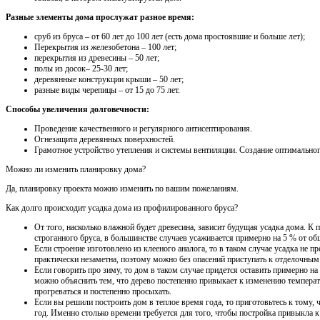
Разные элементы дома прослужат разное время:
сруб из бруса – от 60 лет до 100 лет (есть дома простоявшие и больше лет);
Перекрытия из железобетона – 100 лет;
перекрытия из древесины – 50 лет;
полы из досок– 25-30 лет;
деревянные конструкции крыши – 50 лет;
разные виды черепицы – от 15 до 75 лет.
Способы увеличения долговечности:
Проведение качественного и регулярного антисептирования.
Огнезащита деревянных поверхностей.
Грамотное устройство утепления и системы вентиляции. Создание оптимально
Можно ли изменить планировку дома?
Да, планировку проекта можно изменить по вашим пожеланиям.
Как долго происходит усадка дома из профилированного бруса?
От того, насколько влажной будет древесина, зависит будущая усадка дома. К
строганного бруса, в большинстве случаев усаживается примерно на 5 % от о
Если строение изготовлено из клееного аналога, то в таком случае усадка не 
практически незаметна, поэтому можно без опасений приступать к отделочным
Если говорить про зиму, то дом в таком случае придется оставить примерно н
можно объяснить тем, что дерево постепенно привыкает к изменению температу
прогреваться и постепенно просыхать.
Если вы решили построить дом в теплое время года, то приготовьтесь к тому,
год. Именно столько времени требуется для того, чтобы постройка привыкла к