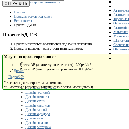
Коммерч.недвижимость
ОТПРАВИТЬ
Автосерви
Главная
Автосало
Проекты домов под ключ
Торговые 
Все проекты
Офисные з
Проект БД-116
Автомойк
Магазины
Проект БД-116
Мини-гос
Шиномонт
Проект может быть адаптирован под Ваши пожелания.
Спортзал
Проект в подарок - если строит наша компания.
Общежити
Услуги по проектированию:
Раздел АР (архитектурные решения) - 300руб/м2
Раздел КР (конструктивные решения) - 300руб/м2
Дизайн
Подробнее
* Бесплатно, если строит наша компания.
** Работаем с регионами (онлайн связь: почта, мессенджеры).
Дизайн частного дома
Дизайн гостиной
Дизайн комнаты
Дизайн кухни
Дизайн квартиры
Дизайн ванной
Дизайн коридора
Дизайн кафе
Дизайн спальни
Дизайн ресторана