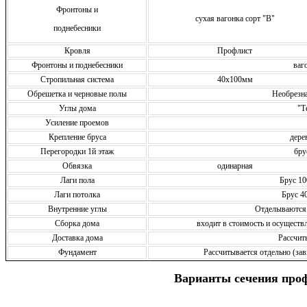
Фронтоны и
сухая вагонка сорт "В"
поднебесники
Кровля
Профлист
Фронтоны и поднебесники
ваг
Стропильная система
40х100мм
Обрешетка и черновые полы
Необрезн
Углы дома
"Т
Усиление проемов
Крепление бруса
дере
Перегородки 1й этаж
бру
Обвязка
одинарная
Лаги пола
Брус 10
Лаги потолка
Брус 4
Внутренние углы
Отделываются
Сборка дома
входит в стоимость и осущест
Доставка дома
Рассчит
Фундамент
Рассчитывается отдельно (зав
Варианты сечения про