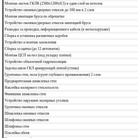
Монтаж листов ГКЛВ (2500х1200х9,5) в один слой на потолок
Устройство оконных/дверных откосов до 100 мм в 2 слоя
Монтаж имитации бруса по обрешетке
Устройство оконных/дверных откосов имитацией бруса
Разводка эл.проводки, информационного кабеля (в металлорукаве)
Сборка и установка распаячных коробок
Устройство и монтаж заземления
Сборка эл.щитка (до 12 автоматов)
Монтаж ЦСП на пол (под укладку плитки)
Устройство обмазочной гидроизоляции
Заделка швов ГКЛ армирующей лентой (стены)
Грунтовка стен, пола (грунт глубокого проникновения) 2 слоя
Предварительная шпаклевка стен
Наклейка малярного стеклохолста
Финишная шпаклевка стен
Устройство наружних малярных уголков
Грунтовка оконных откосов
Шпаклевка оконных откосов
Шлифовка оконных откосов
Шлифовка стен
Поклейка обоев