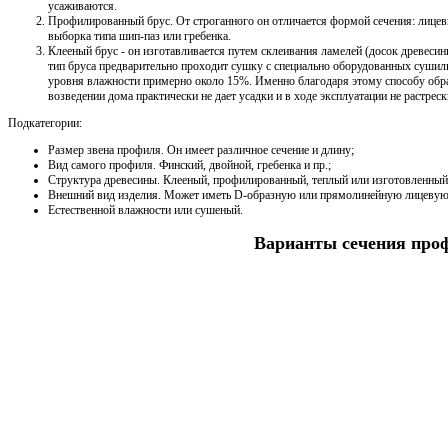
усаживаются.
Профилированный брус. От строганного он отличается формой сечения: лицевые
выборка типа шип-паз или гребенка.
Клееный брус - он изготавливается путем склеивания ламелей (досок древес
тип бруса предварительно проходит сушку с специально оборудованных сушилк
уровня влажности примерно около 15%. Именно благодаря этому способу об
возведении дома практически не дает усадки и в ходе эксплуатации не растреск
Подкатегории:
Размер звена профиля. Он имеет различное сечение и длину;
Вид самого профиля. Финский, двойной, гребенка и пр.;
Структура древесины. Клееный, профилированный, теплый или изготовленный 
Внешний вид изделия. Может иметь D-образную или прямолинейную лицевую
Естественной влажности или сушеный.
Варианты сечения про