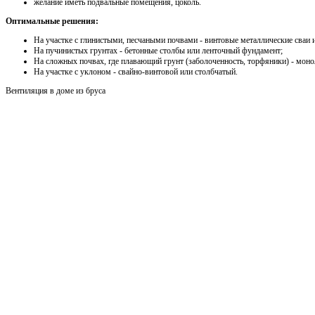
желание иметь подвальные помещения, цоколь.
Оптимальные решения:
На участке с глинистыми, песчаными почвами - винтовые металлические сваи
На пучинистых грунтах - бетонные столбы или ленточный фундамент;
На сложных почвах, где плавающий грунт (заболоченность, торфяники) - мон
На участке с уклоном - свайно-винтовой или столбчатый.
Вентиляция в доме из бруса