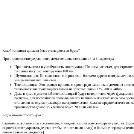
Какой толщины должны быть стены дома из бруса?
При строительстве деревянного дома толщина стен влияет на 3 параметра:
Прочность стены и устойчивость конструкции. По всем расчетам, для строител
толщины несущих конструкций 160 мм.
Шумоизоляция. По сравнению с кирпичом и блоками дерево выигрывает, поэ
минимальной толщине стен.
Теплоизоляция. Это главная причина споров среди заказчиков домов из клеен
теплоизоляции производится клееный брус толщиной 175, 200 и 240мм.
Даже в доме с усиленной теплоизоляцией будут потери тепла через фундамент
расчетам, для постоянного проживания при наличии магистрального газа дост
отоплении не окупает расходов на строительство. Если же предполагается испо
производство домов из клееного бруса 200 или 240 мм.
Когда можно строить дом?
Строительство является всесезонным, у каждого сезона есть свои преимущества. Един
сырость (стоит укрывать дерево, чтобы не впитывало влагу) и большие перепады темпе
ночью сильно охлаждается).