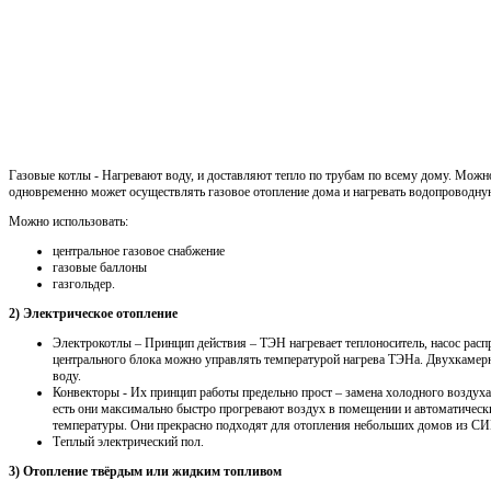
Газовые котлы - Нагревают воду, и доставляют тепло по трубам по всему дому. Можн
одновременно может осуществлять газовое отопление дома и нагревать водопроводну
Можно использовать:
центральное газовое снабжение
газовые баллоны
газгольдер.
2) Электрическое отопление
Электрокотлы – Принцип действия – ТЭН нагревает теплоноситель, насос распр
центрального блока можно управлять температурой нагрева ТЭНа. Двухкамерн
воду.
Конвекторы - Их принцип работы предельно прост – замена холодного воздуха
есть они максимально быстро прогревают воздух в помещении и автоматичес
температуры. Они прекрасно подходят для отопления небольших домов из СИП
Теплый электрический пол.
3) Отопление твёрдым или жидким топливом