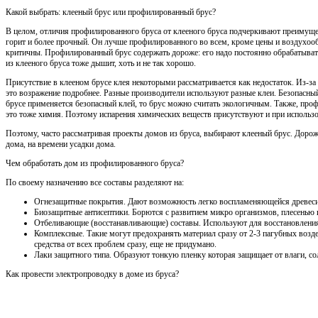
Какой выбрать: клееный брус или профилированный брус?
В целом, отличия профилированного бруса от клееного бруса подчеркивают преимущес
горит и более прочный. Он лучше профилированного во всем, кроме цены и воздухоо
критичны. Профилированный брус содержать дороже: его надо постоянно обрабатывать
из клееного бруса тоже дышит, хоть и не так хорошо.
Присутствие в клееном брусе клея некоторыми рассматривается как недостаток. Из-за
это возражение подробнее. Разные производители используют разные клеи. Безопасный 
брусе применяется безопасный клей, то брус можно считать экологичным. Также, пр
это тоже химия. Поэтому испарения химических веществ присутствуют и при использо
Поэтому, часто рассматривая проекты домов из бруса, выбирают клееный брус. Дороже
дома, на времени усадки дома.
Чем обработать дом из профилированного бруса?
По своему назначению все составы разделяют на:
Огнезащитные покрытия. Дают возможность легко воспламеняющейся древесин
Биозащитные антисептики. Борются с развитием микро организмов, плесенью 
Отбеливающие (восстанавливающие) составы. Используют для восстановления
Комплексные. Такие могут предохранять материал сразу от 2-3 пагубных возде
средства от всех проблем сразу, еще не придумано.
Лаки защитного типа. Образуют тонкую пленку которая защищает от влаги, со
Как провести электропроводку в доме из бруса?