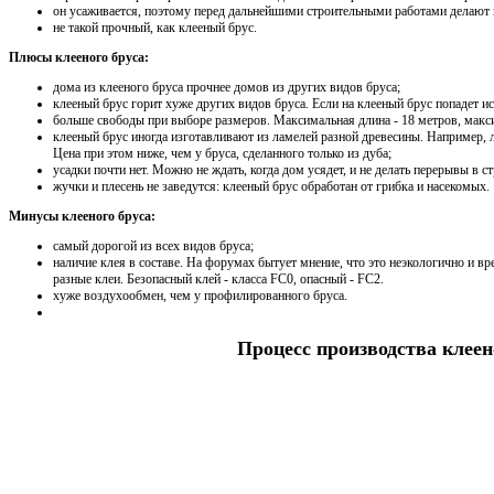
он усаживается, поэтому перед дальнейшими строительными работами делают 
не такой прочный, как клееный брус.
Плюсы клееного бруса:
дома из клееного бруса прочнее домов из других видов бруса;
клееный брус горит хуже других видов бруса. Если на клееный брус попадет ис
больше свободы при выборе размеров. Максимальная длина - 18 метров, макс
клееный брус иногда изготавливают из ламелей разной древесины. Например, ла
Цена при этом ниже, чем у бруса, сделанного только из дуба;
усадки почти нет. Можно не ждать, когда дом усядет, и не делать перерывы в ст
жучки и плесень не заведутся: клееный брус обработан от грибка и насекомых.
Минусы клееного бруса:
самый дорогой из всех видов бруса;
наличие клея в составе. На форумах бытует мнение, что это неэкологично и в
разные клеи. Безопасный клей - класса FC0, опасный - FC2.
хуже воздухообмен, чем у профилированного бруса.
Процесс производства клеен