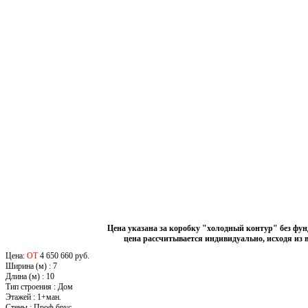
Цена указана за коробку "холодный контур" без фу
цена рассчитывается индивидуально, исходя из 
Цена:
ОТ
4 650 660 руб.
Ширина (м)
:
7
Длина (м)
:
10
Тип строения
:
Дом
Этажей
:
1+ман.
Стены
:
Проф.брус