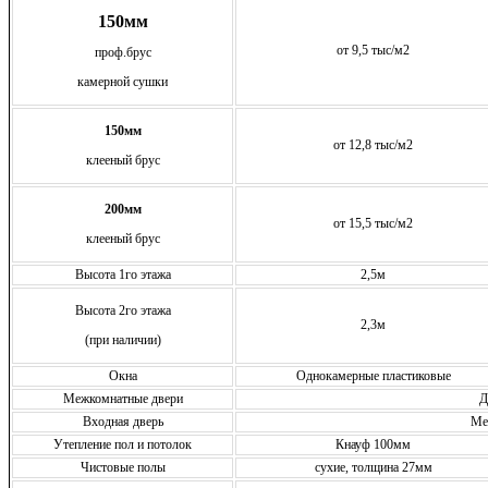
150мм
от 9,5 тыс/м2
проф.брус
камерной сушки
150мм
от 12,8 тыс/м2
клееный брус
200мм
от 15,5 тыс/м2
клееный брус
Высота 1го этажа
2,5м
Высота 2го этажа
2,3м
(при наличии)
Окна
Однокамерные пластиковые
Межкомнатные двери
Д
Входная дверь
Ме
Утепление пол и потолок
Кнауф 100мм
Чистовые полы
сухие, толщина 27мм