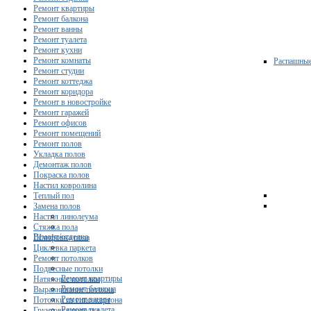
Ремонт квартиры
Ремонт балкона
Ремонт ванны
Ремонт туалета
Ремонт кухни
Ремонт комнаты
Распашны
Ремонт студии
Ремонт коттеджа
Ремонт коридора
Ремонт в новостройке
Ремонт гаражей
Ремонт офисов
Ремонт помещений
Ремонт полов
Укладка полов
Демонтаж полов
Покраска полов
Настил ковролина
Теплый пол
Замена полов
Настил линолеума
Стяжка пола
Ремонт/отделка
Шлифовка пола
Циклевка паркета
Ремонт потолков
Подвесные потолки
Ремонт квартиры
Натяжные потолки
Ремонт балкона
Выравнивание потолка
Ремонт ванны
Потолки из гипсокартона
Ремонт туалета
Грунтовка потолка