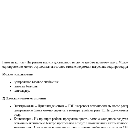
Газовые котлы - Нагревают воду, и доставляют тепло по трубам по всему дому. Можн
одновременно может осуществлять газовое отопление дома и нагревать водопроводну
Можно использовать:
центральное газовое снабжение
газовые баллоны
газгольдер.
2) Электрическое отопление
Электрокотлы – Принцип действия – ТЭН нагревает теплоноситель, насос распр
центрального блока можно управлять температурой нагрева ТЭНа. Двухкамерн
воду.
Конвекторы - Их принцип работы предельно прост – замена холодного воздуха
есть они максимально быстро прогревают воздух в помещении и автоматичес
температуры. Они прекрасно подходят для отопления небольших домов из СИП