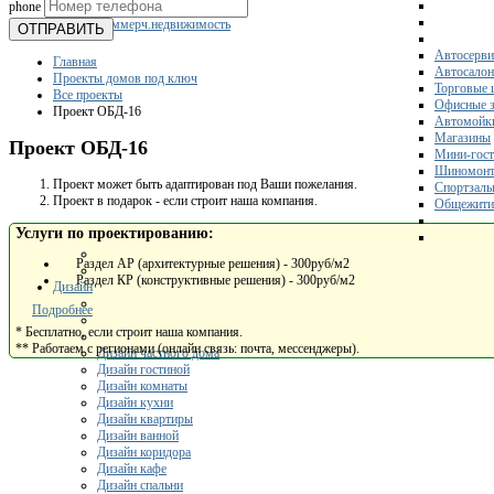
phone
Склады
Коммерч.недвижимость
ОТПРАВИТЬ
Автосерви
Главная
Автосало
Проекты домов под ключ
Торговые 
Все проекты
Офисные з
Проект ОБД-16
Автомойк
Магазины
Проект ОБД-16
Мини-гос
Шиномонт
Проект может быть адаптирован под Ваши пожелания.
Спортзал
Проект в подарок - если строит наша компания.
Общежити
Услуги по проектированию:
Раздел АР (архитектурные решения) - 300руб/м2
Раздел КР (конструктивные решения) - 300руб/м2
Дизайн
Подробнее
* Бесплатно, если строит наша компания.
** Работаем с регионами (онлайн связь: почта, мессенджеры).
Дизайн частного дома
Дизайн гостиной
Дизайн комнаты
Дизайн кухни
Дизайн квартиры
Дизайн ванной
Дизайн коридора
Дизайн кафе
Дизайн спальни