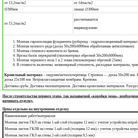
от 13,2тыс/м2
от 14тыс/м2
∅300мм
свыше ∅300мм
рассчитывается
от 15,2тыс/м2
индивидуально
Монтаж гироизоляции фундамента (рубероид - гидроизоляционный материал 
Монтаж нулевого ряда (доска 50х200х6000мм обработанная антисептиком).
Монтаж стенового комплекта из бревна.
Врезка балок перекрытий (пиломатериал обрезной 50х200х6000мм).
Монтаж чернового пола 1 и 2 этажа (пиломатериал обрезной 25мм).
В стоимость включены: межвенцовый утеплитель, расходные материалы, тра
Кровельный материал
– ондулин/металлочерепица. Стропила — доска 50х200 мм.
доска 25х100 мм. Ветровлагозащитная мембрана. Крепежи.
Доставка сруба. Доставка пиломатериалов. Доставка кровельных материалов. Разгр
После строительства первого этапа, так называемой «коробки дома», необходим
начинать отделку.
Цены отдельно на внутреннюю отделку
Наименование работ/материалов
Монтаж листов ГКЛ на стены 1-ый слой (толщина 12 мм) с учетом устройства штроб
Монтаж листов ГКЛВ на стены 1-ый слой (толщина 12 мм) с учетом устройства штро
Монтаж листов ГКЛ на стены 2-ой слой (толщина 9,5 мм)