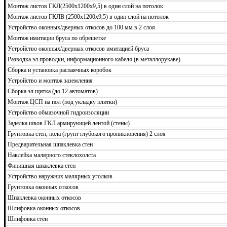
Монтаж листов ГКЛ(2500х1200х9,5) в один слой на потолок
Монтаж листов ГКЛВ (2500х1200х9,5) в один слой на потолок
Устройство оконных/дверных откосов до 100 мм в 2 слоя
Монтаж имитации бруса по обрешетке
Устройство оконных/дверных откосов имитацией бруса
Разводка эл.проводки, информационного кабеля (в металлорукаве)
Сборка и установка распаячных коробок
Устройство и монтаж заземления
Сборка эл.щитка (до 12 автоматов)
Монтаж ЦСП на пол (под укладку плитки)
Устройство обмазочной гидроизоляции
Заделка швов ГКЛ армирующей лентой (стены)
Грунтовка стен, пола (грунт глубокого проникновения) 2 слоя
Предварительная шпаклевка стен
Наклейка малярного стеклохолста
Финишная шпаклевка стен
Устройство наружних малярных уголков
Грунтовка оконных откосов
Шпаклевка оконных откосов
Шлифовка оконных откосов
Шлифовка стен