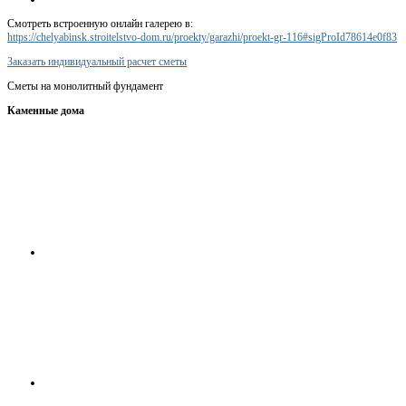
Смотреть встроенную онлайн галерею в:
https://chelyabinsk.stroitelstvo-dom.ru/proekty/garazhi/proekt-gr-116#sigProId78614e0f83
Заказать индивидуальный расчет сметы
Сметы на монолитный фундамент
Каменные дома