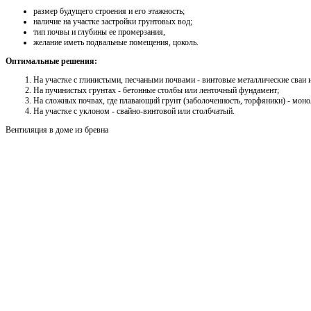
размер будущего строения и его этажность;
наличие на участке застройки грунтовых вод;
тип почвы и глубины ее промерзания,
желание иметь подвальные помещения, цоколь.
Оптимальные решения:
На участке с глинистыми, песчаными почвами - винтовые металлические сваи
На пучинистых грунтах - бетонные столбы или ленточный фундамент;
На сложных почвах, где плавающий грунт (заболоченность, торфяники) - мон
На участке с уклоном - свайно-винтовой или столбчатый.
Вентиляция в доме из бревна