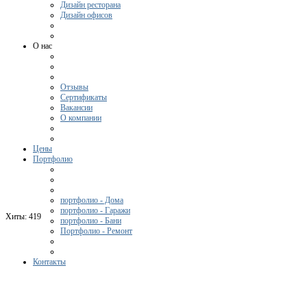
Дизайн ресторана
Дизайн офисов
О нас
Отзывы
Сертификаты
Вакансии
О компании
Цены
Портфолио
портфолио - Дома
портфолио - Гаражи
Хиты:
419
портфолио - Бани
Портфолио - Ремонт
Контакты