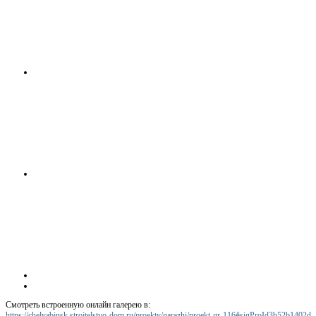
Смотреть встроенную онлайн галерею в:
https://chelyabinsk.stroitelstvo-dom.ru/proekty/garazhi/proekt-gr-116#sigProId3b52b1402d