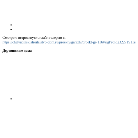
Смотреть встроенную онлайн галерею в:
https://chelyabinsk.stroitelstvo-dom.ru/proekty/garazhi/proekt-gr-116#sigProId232271911e
Деревянные дома