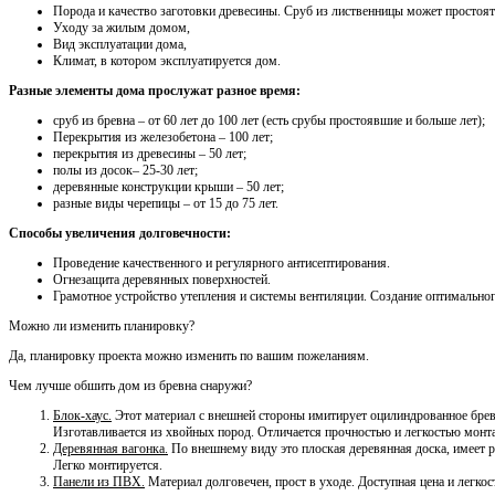
Порода и качество заготовки древесины. Сруб из лиственницы может простоят
Уходу за жилым домом,
Вид эксплуатации дома,
Климат, в котором эксплуатируется дом.
Разные элементы дома прослужат разное время:
сруб из бревна – от 60 лет до 100 лет (есть срубы простоявшие и больше лет);
Перекрытия из железобетона – 100 лет;
перекрытия из древесины – 50 лет;
полы из досок– 25-30 лет;
деревянные конструкции крыши – 50 лет;
разные виды черепицы – от 15 до 75 лет.
Способы увеличения долговечности:
Проведение качественного и регулярного антисептирования.
Огнезащита деревянных поверхностей.
Грамотное устройство утепления и системы вентиляции. Создание оптимально
Можно ли изменить планировку?
Да, планировку проекта можно изменить по вашим пожеланиям.
Чем лучше обшить дом из бревна снаружи?
Блок-хаус.
Этот материал с внешней стороны имитирует оцилиндрованное бревн
Изготавливается из хвойных пород. Отличается прочностью и легкостью монт
Деревянная вагонка.
По внешнему виду это плоская деревянная доска, имеет р
Легко монтируется.
Панели из ПВХ.
Материал долговечен, прост в уходе. Доступная цена и легко