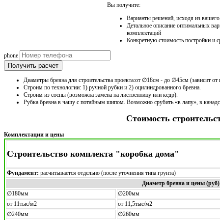
Вы получите:
Варианты решений, исходя из вашег
Детальное описание оптимальных вар
комплектаций
Конкретную стоимость постройки и с
phone
Получить расчет
Диаметры бревна для строительства проекта:от ∅18см - до ∅45см (зависит от 
Строим по технологии: 1) ручной рубки и 2) оцилиндрованного бревна.
Строим из сосны (возможна замена на лиственницу или кедр).
Рубка бревна в чашу с потайным шипом. Возможно срубить «в лапу», в канад
Стоимость строительс
Комплектации и цены
Строительство комплекта "коробка дома"
Фундамент:
расчитывается отдельно (после уточнения типа грунта)
Диаметр бревна и цены (руб)
∅180мм
∅200мм
от 11тыс/м2
от 11,5тыс/м2
∅240мм
∅260мм