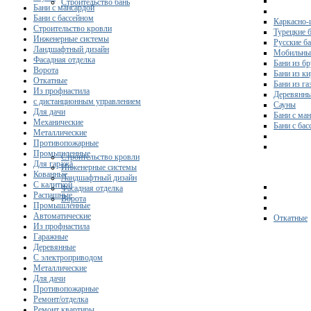
Строительство бань
Бани с мансардой
Бани с бассейном
Каркасно-
Строительство кровли
Турецкие 
Инженерные системы
Русские б
Ландшафтный дизайн
Мобильны
Фасадная отделка
Бани из бр
Ворота
Бани из к
Откатные
Бани из га
Из профнастила
Деревянны
с дистанционным управлением
Сауны
Для дачи
Бани с ма
Механические
Бани с ба
Металлические
Противопожарные
Промышленные
Строительство кровли
Для гаража
Инженерные системы
Кованные
Ландшафтный дизайн
С калиткой
Фасадная отделка
Распашные
Ворота
Промышленные
Автоматические
Откатные
Из профнастила
Гаражные
Деревянные
С электроприводом
Металлические
Для дачи
Противопожарные
Ремонт/отделка
Ремонт квартиры