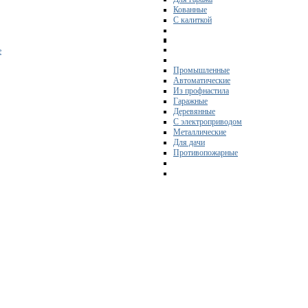
Кованные
С калиткой
е
Промышленные
Автоматические
Из профнастила
Гаражные
Деревянные
С электроприводом
Металлические
Для дачи
Противопожарные