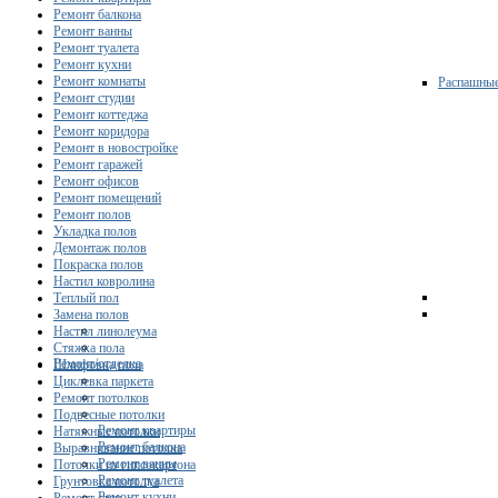
Ремонт балкона
Ремонт ванны
Ремонт туалета
Ремонт кухни
Ремонт комнаты
Распашны
Ремонт студии
Ремонт коттеджа
Ремонт коридора
Ремонт в новостройке
Ремонт гаражей
Ремонт офисов
Ремонт помещений
Ремонт полов
Укладка полов
Демонтаж полов
Покраска полов
Настил ковролина
Теплый пол
Замена полов
Настил линолеума
Стяжка пола
Ремонт/отделка
Шлифовка пола
Циклевка паркета
Ремонт потолков
Подвесные потолки
Ремонт квартиры
Натяжные потолки
Ремонт балкона
Выравнивание потолка
Ремонт ванны
Потолки из гипсокартона
Ремонт туалета
Грунтовка потолка
Ремонт кухни