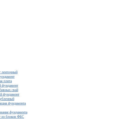
 ленточный
фундамент
я плита
й фундамент
бивных свай
й фундамент
убленный
яция фундамента
вание фундамента
 из блоков ФБС