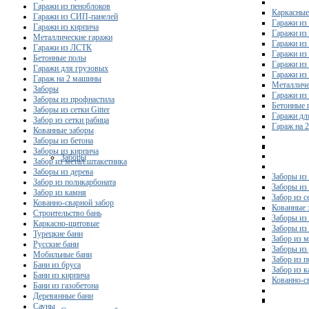
Гаражи из пеноблоков
Каркасные
Гаражи из СИП-панелей
Гаражи из 
Гаражи из кирпича
Гаражи из
Металлические гаражи
Гаражи из
Гаражи из ЛСТК
Гаражи из
Бетонные полы
Гаражи из
Гаражи для грузовых
Гаражи из
Гараж на 2 машины
Металличе
Заборы
Гаражи и
Заборы из профнастила
Бетонные 
Заборы из сетки Gitter
Гаражи дл
Забор из сетки рабица
Гараж на 
Кованные заборы
Заборы из бетона
Заборы из кирпича
Заборы
Забор из метал.штакетника
Заборы из дерева
Заборы из
Забор из поликарбоната
Заборы из 
Забор из камня
Забор из с
Кованно-сварной забор
Кованные 
Строительство бань
Заборы из
Каркасно-щитовые
Заборы из
Турецкие бани
Забор из 
Русские бани
Заборы из
Мобильные бани
Забор из 
Бани из бруса
Забор из 
Бани из кирпича
Кованно-с
Бани из газобетона
Деревянные бани
Сауны