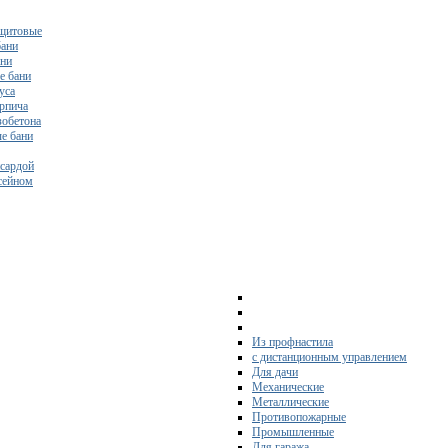
щитовые
бани
ани
е бани
уса
ирпича
зобетона
е бани
нсардой
ссейном
Из профнастила
с дистанционным управлением
Для дачи
Механические
Металлические
Противопожарные
Промышленные
Для гаража