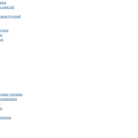
нные
ч-панелей
оконструкций
стила
ые
ые
нные теплицы
ехранилища
и
ки
нилища
бесплатный расчет сметы исходя из вашего бюджета!