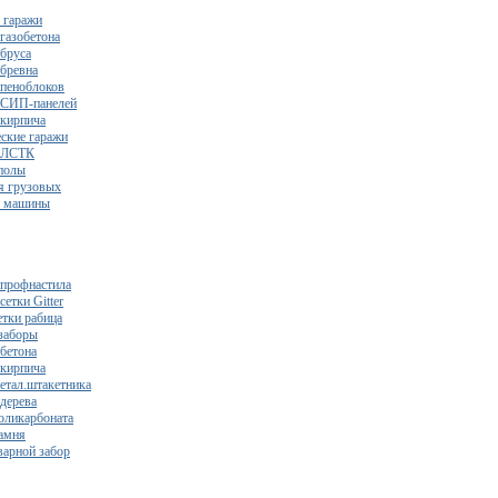
 гаражи
газобетона
 бруса
 бревна
 пеноблоков
 СИП-панелей
 кирпича
ские гаражи
з ЛСТК
полы
я грузовых
2 машины
 профнастила
сетки Gitter
етки рабица
заборы
 бетона
 кирпича
метал.штакетника
 дерева
поликарбоната
камня
варной забор