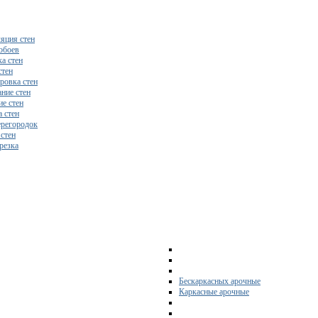
яция стен
обоев
а стен
стен
ровка стен
ние стен
е стен
 стен
регородок
 стен
резка
Бескаркасных арочные
Каркасные арочные