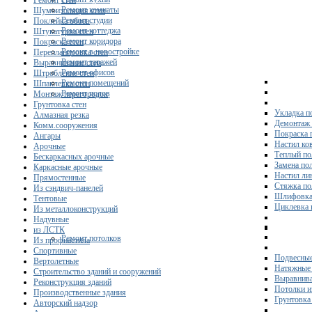
Ремонт стен
Ремонт комнаты
Шумоизоляция стен
Ремонт студии
Поклейка обоев
Ремонт коттеджа
Штукатурка стен
Ремонт коридора
Покраска стен
Ремонт в новостройке
Перепланировка стен
Ремонт гаражей
Выравнивание стен
Ремонт офисов
Штробление стен
Ремонт помещений
Шпаклевка стен
Ремонт полов
Монтаж перегородок
Грунтовка стен
Укладка п
Алмазная резка
Демонтаж 
Комм.сооружения
Покраска 
Ангары
Настил ко
Арочные
Теплый по
Бескаркасных арочные
Замена по
Каркасные арочные
Настил ли
Прямостенные
Стяжка по
Из сэндвич-панелей
Шлифовка
Тентовые
Циклевка 
Из металлоконструкций
Надувные
из ЛСТК
Ремонт потолков
Из профнастила
Спортивные
Подвесные
Вертолетные
Натяжные 
Строительство зданий и сооружений
Выравнива
Реконструкция зданий
Потолки и
Производственные здания
Грунтовка
Авторский надзор