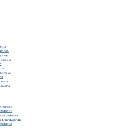
олов
полов
полов
вролина
л
лов
нолеума
ла
 пола
паркета
 потолки
потолки
ние потолка
з гипсокартона
 потолка