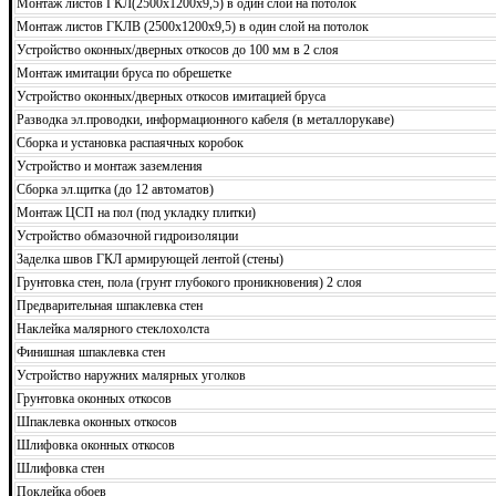
Монтаж листов ГКЛ(2500х1200х9,5) в один слой на потолок
Монтаж листов ГКЛВ (2500х1200х9,5) в один слой на потолок
Устройство оконных/дверных откосов до 100 мм в 2 слоя
Монтаж имитации бруса по обрешетке
Устройство оконных/дверных откосов имитацией бруса
Разводка эл.проводки, информационного кабеля (в металлорукаве)
Сборка и установка распаячных коробок
Устройство и монтаж заземления
Сборка эл.щитка (до 12 автоматов)
Монтаж ЦСП на пол (под укладку плитки)
Устройство обмазочной гидроизоляции
Заделка швов ГКЛ армирующей лентой (стены)
Грунтовка стен, пола (грунт глубокого проникновения) 2 слоя
Предварительная шпаклевка стен
Наклейка малярного стеклохолста
Финишная шпаклевка стен
Устройство наружних малярных уголков
Грунтовка оконных откосов
Шпаклевка оконных откосов
Шлифовка оконных откосов
Шлифовка стен
Поклейка обоев