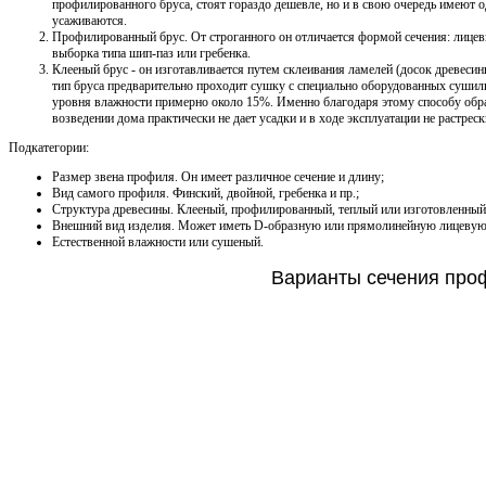
профилированного бруса, стоят гораздо дешевле, но и в свою очередь имеют 
усаживаются.
Профилированный брус. От строганного он отличается формой сечения: лицевые
выборка типа шип-паз или гребенка.
Клееный брус - он изготавливается путем склеивания ламелей (досок древес
тип бруса предварительно проходит сушку с специально оборудованных сушилк
уровня влажности примерно около 15%. Именно благодаря этому способу об
возведении дома практически не дает усадки и в ходе эксплуатации не растреск
Подкатегории:
Размер звена профиля. Он имеет различное сечение и длину;
Вид самого профиля. Финский, двойной, гребенка и пр.;
Структура древесины. Клееный, профилированный, теплый или изготовленный 
Внешний вид изделия. Может иметь D-образную или прямолинейную лицевую
Естественной влажности или сушеный.
Варианты сечения про