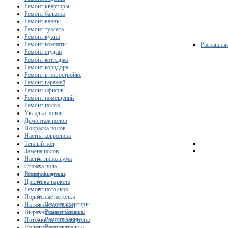
Ремонт квартиры
Ремонт балкона
Ремонт ванны
Ремонт туалета
Ремонт кухни
Ремонт комнаты
Распашны
Ремонт студии
Ремонт коттеджа
Ремонт коридора
Ремонт в новостройке
Ремонт гаражей
Ремонт офисов
Ремонт помещений
Ремонт полов
Укладка полов
Демонтаж полов
Покраска полов
Настил ковролина
Теплый пол
Замена полов
Настил линолеума
Стяжка пола
Ремонт/отделка
Шлифовка пола
Циклевка паркета
Ремонт потолков
Подвесные потолки
Ремонт квартиры
Натяжные потолки
Ремонт балкона
Выравнивание потолка
Ремонт ванны
Потолки из гипсокартона
Ремонт туалета
Грунтовка потолка