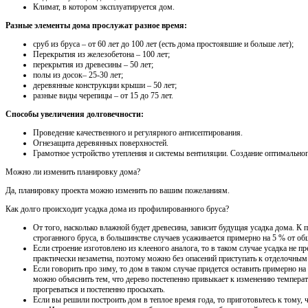
Климат, в котором эксплуатируется дом.
Разные элементы дома прослужат разное время:
сруб из бруса – от 60 лет до 100 лет (есть дома простоявшие и больше лет);
Перекрытия из железобетона – 100 лет;
перекрытия из древесины – 50 лет;
полы из досок– 25-30 лет;
деревянные конструкции крыши – 50 лет;
разные виды черепицы – от 15 до 75 лет.
Способы увеличения долговечности:
Проведение качественного и регулярного антисептирования.
Огнезащита деревянных поверхностей.
Грамотное устройство утепления и системы вентиляции. Создание оптимально
Можно ли изменить планировку дома?
Да, планировку проекта можно изменить по вашим пожеланиям.
Как долго происходит усадка дома из профилированного бруса?
От того, насколько влажной будет древесина, зависит будущая усадка дома. К
строганного бруса, в большинстве случаев усаживается примерно на 5 % от о
Если строение изготовлено из клееного аналога, то в таком случае усадка не 
практически незаметна, поэтому можно без опасений приступать к отделочным
Если говорить про зиму, то дом в таком случае придется оставить примерно н
можно объяснить тем, что дерево постепенно привыкает к изменению температу
прогреваться и постепенно просыхать.
Если вы решили построить дом в теплое время года, то приготовьтесь к тому,