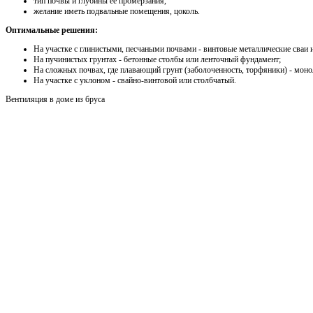
тип почвы и глубины ее промерзания,
желание иметь подвальные помещения, цоколь.
Оптимальные решения:
На участке с глинистыми, песчаными почвами - винтовые металлические сваи
На пучинистых грунтах - бетонные столбы или ленточный фундамент;
На сложных почвах, где плавающий грунт (заболоченность, торфяники) - мон
На участке с уклоном - свайно-винтовой или столбчатый.
Вентиляция в доме из бруса