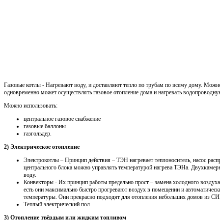
Газовые котлы - Нагревают воду, и доставляют тепло по трубам по всему дому. Можн
одновременно может осуществлять газовое отопление дома и нагревать водопроводну
Можно использовать:
центральное газовое снабжение
газовые баллоны
газгольдер.
2) Электрическое отопление
Электрокотлы – Принцип действия – ТЭН нагревает теплоноситель, насос распр
центрального блока можно управлять температурой нагрева ТЭНа. Двухкамерн
воду.
Конвекторы - Их принцип работы предельно прост – замена холодного воздуха
есть они максимально быстро прогревают воздух в помещении и автоматичес
температуры. Они прекрасно подходят для отопления небольших домов из СИП
Теплый электрический пол.
3) Отопление твёрдым или жидким топливом