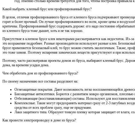
год. Именно столько времени требуется для того, чтобы постройка привыкла к
Какой выбрать: клееный брус или профилированный брус?
В целом, отличия профилированного бруса от клееного бруса подчеркивают преимущес
горит и более прочный. Он лучше профилированного во всем, кроме цены и воздухоо
критичны. Профилированный брус содержать дороже: его надо постоянно обрабатывать
из клееного бруса тоже дышит, хоть и не так хорошо.
Присутствие в клееном брусе клея некоторыми рассматривается как недостаток. Из-за
это возражение подробнее. Разные производители используют разные клеи. Безопасный 
брусе применяется безопасный клей, то брус можно считать экологичным. Также, пр
это тоже химия. Поэтому испарения химических веществ присутствуют и при использо
Поэтому, часто рассматривая проекты домов из бруса, выбирают клееный брус. Дороже
дома, на времени усадки дома.
Чем обработать дом из профилированного бруса?
По своему назначению все составы разделяют на:
Огнезащитные покрытия. Дают возможность легко воспламеняющейся древесин
Биозащитные антисептики. Борются с развитием микро организмов, плесенью 
Отбеливающие (восстанавливающие) составы. Используют для восстановления
Комплексные. Такие могут предохранять материал сразу от 2-3 пагубных возде
средства от всех проблем сразу, еще не придумано.
Лаки защитного типа. Образуют тонкую пленку которая защищает от влаги, со
Как провести электропроводку в доме из бруса?