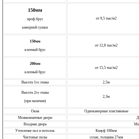
150мм
от 9,5 тыс/м2
проф.брус
камерной сушки
150мм
от 12,8 тыс/м2
клееный брус
200мм
от 15,5 тыс/м2
клееный брус
Высота 1го этажа
2,5м
Высота 2го этажа
2,3м
(при наличии)
Окна
Однокамерные пластиковые
Межкомнатные двери
Д
Входная дверь
Ме
Утепление пол и потолок
Кнауф 100мм
Чистовые полы
сухие, толщина 27мм