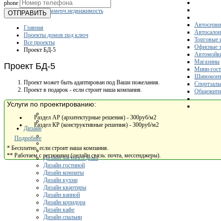
phone
Склады
Коммерч.недвижимость
ОТПРАВИТЬ
Автосерви
Главная
Автосало
Проекты домов под ключ
Торговые 
Все проекты
Офисные з
Проект БД-5
Автомойк
Магазины
Проект БД-5
Мини-гос
Шиномонт
Проект может быть адаптирован под Ваши пожелания.
Спортзал
Проект в подарок - если строит наша компания.
Общежити
Услуги по проектированию:
Раздел АР (архитектурные решения) - 300руб/м2
Раздел КР (конструктивные решения) - 300руб/м2
Дизайн
Подробнее
* Бесплатно, если строит наша компания.
** Работаем с регионами (онлайн связь: почта, мессенджеры).
Дизайн частного дома
Дизайн гостиной
Дизайн комнаты
Дизайн кухни
Дизайн квартиры
Дизайн ванной
Дизайн коридора
Дизайн кафе
Дизайн спальни