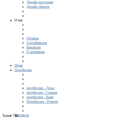
Дизайн ресторана
Дизайн офисов
О нас
Отзывы
Сертификаты
Вакансии
О компании
Цены
Портфолио
портфолио - Дома
портфолио - Гаражи
портфолио - Бани
Портфолио - Ремонт
Контакты
Хиты:
748