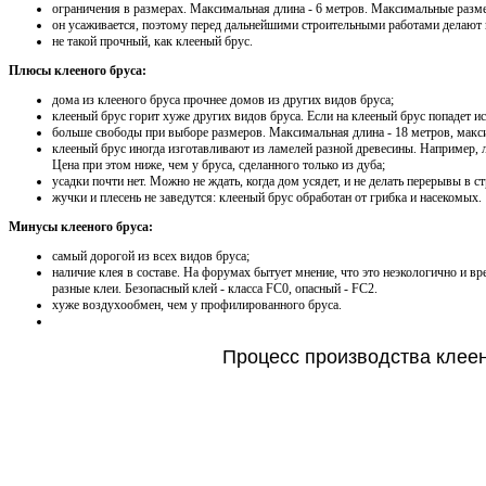
ограничения в размерах. Максимальная длина - 6 метров. Максимальные разм
он усаживается, поэтому перед дальнейшими строительными работами делают 
не такой прочный, как клееный брус.
Плюсы клееного бруса:
дома из клееного бруса прочнее домов из других видов бруса;
клееный брус горит хуже других видов бруса. Если на клееный брус попадет ис
больше свободы при выборе размеров. Максимальная длина - 18 метров, макс
клееный брус иногда изготавливают из ламелей разной древесины. Например, ла
Цена при этом ниже, чем у бруса, сделанного только из дуба;
усадки почти нет. Можно не ждать, когда дом усядет, и не делать перерывы в ст
жучки и плесень не заведутся: клееный брус обработан от грибка и насекомых.
Минусы клееного бруса:
самый дорогой из всех видов бруса;
наличие клея в составе. На форумах бытует мнение, что это неэкологично и в
разные клеи. Безопасный клей - класса FC0, опасный - FC2.
хуже воздухообмен, чем у профилированного бруса.
Процесс производства клеен