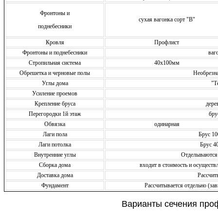
Фронтоны и
сухая вагонка сорт "В"
поднебесники
Кровля
Профлист
Фронтоны и поднебесники
ваг
Стропильная система
40х100мм
Обрешетка и черновые полы
Необрезн
Углы дома
"Т
Усиление проемов
Крепление бруса
дере
Перегородки 1й этаж
бру
Обвязка
одинарная
Лаги пола
Брус 10
Лаги потолка
Брус 4
Внутренние углы
Отделываются
Сборка дома
входит в стоимость и осущест
Доставка дома
Рассчит
Фундамент
Рассчитывается отдельно (зав
Варианты сечения про