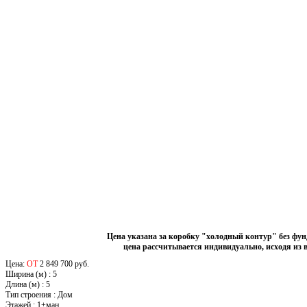
Цена указана за коробку "холодный контур" без фу
цена рассчитывается индивидуально, исходя из 
Цена:
ОТ
2 849 700 руб.
Ширина (м)
:
5
Длина (м)
:
5
Тип строения
:
Дом
Этажей
:
1+ман.